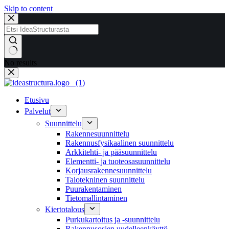
Skip to content
No results
Etusivu
Palvelut
Suunnittelu
Rakennesuunnittelu
Rakennusfysikaalinen suunnittelu
Arkkitehti- ja pääsuunnittelu
Elementti- ja tuoteosasuunnittelu
Korjausrakennesuunnittelu
Talotekninen suunnittelu
Puurakentaminen
Tietomallintaminen
Kiertotalous
Purkukartoitus ja -suunnittelu
Rakennusosien uudelleenkäyttö