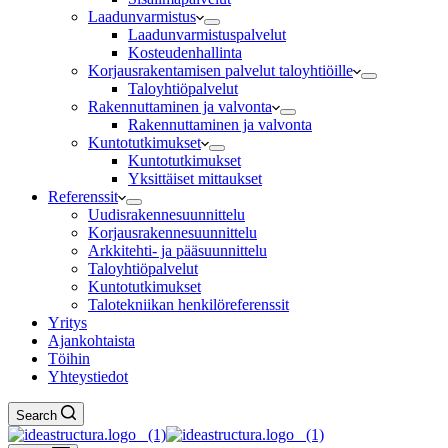
Laadunvarmistus
Laadunvarmistuspalvelut
Kosteudenhallinta
Korjausrakentamisen palvelut taloyhtiöille
Taloyhtiöpalvelut
Rakennuttaminen ja valvonta
Rakennuttaminen ja valvonta
Kuntotutkimukset
Kuntotutkimukset
Yksittäiset mittaukset
Referenssit
Uudisrakennesuunnittelu
Korjausrakennesuunnittelu
Arkkitehti- ja pääsuunnittelu
Taloyhtiöpalvelut
Kuntotutkimukset
Talotekniikan henkilöreferenssit
Yritys
Ajankohtaista
Töihin
Yhteystiedot
Search