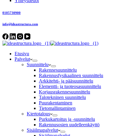
Yhteystiedot
0105730900
info@ideastructura.com
Etusivu
Palvelut
Suunnittelu
Rakennesuunnittelu
Rakennusfysikaalinen suunnittelu
Arkkitehti- ja pääsuunnittelu
Elementti- ja tuoteosasuunnittelu
Korjausrakennesuunnittelu
Talotekninen suunnittelu
Puurakentaminen
Tietomallintaminen
Kiertotalous
Purkukartoitus ja -suunnittelu
Rakennusosien uudelleenkäyttö
Sisäilmapalvelut
Sisäilmapalvelut