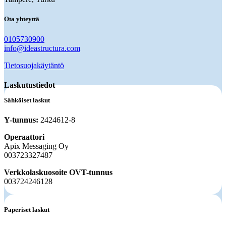
Ota yhteyttä
0105730900
info@ideastructura.com
Tietosuojakäytäntö
Laskutustiedot
Sähköiset laskut
Y-tunnus:
2424612-8
Operaattori
Apix Messaging Oy
003723327487
Verkkolaskuosoite OVT-tunnus
003724246128
Paperiset laskut