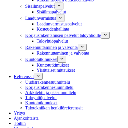
Sisäilmapalvelut
Sisäilmapalvelut
Laadunvarmistus
Laadunvarmistuspalvelut
Kosteudenhallinta
Korjausrakentamisen palvelut taloyhtiöille
Taloyhtiöpalvelut
Rakennuttaminen ja valvonta
Rakennuttaminen ja valvonta
Kuntotutkimukset
Kuntotutkimukset
Yksittäiset mittaukset
Referenssit
Uudisrakennesuunnittelu
Korjausrakennesuunnittelu
Arkkitehti- ja pääsuunnittelu
Taloyhtiöpalvelut
Kuntotutkimukset
Talotekniikan henkilöreferenssit
Yritys
Ajankohtaista
Töihin