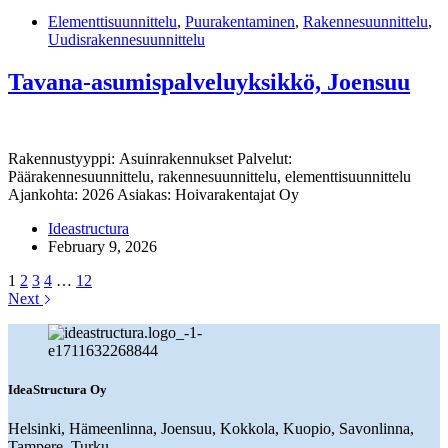
Elementtisuunnittelu
,
Puurakentaminen
,
Rakennesuunnittelu
,
Uudisrakennesuunnittelu
Tavana-asumispalveluyksikkö, Joensuu
Rakennustyyppi: Asuinrakennukset Palvelut:
Päärakennesuunnittelu, rakennesuunnittelu, elementtisuunnittelu
Ajankohta: 2026 Asiakas: Hoivarakentajat Oy
Ideastructura
February 9, 2026
1
2
3
4
…
12
Next
IdeaStructura Oy
Helsinki, Hämeenlinna, Joensuu, Kokkola, Kuopio, Savonlinna,
Tampere, Turku