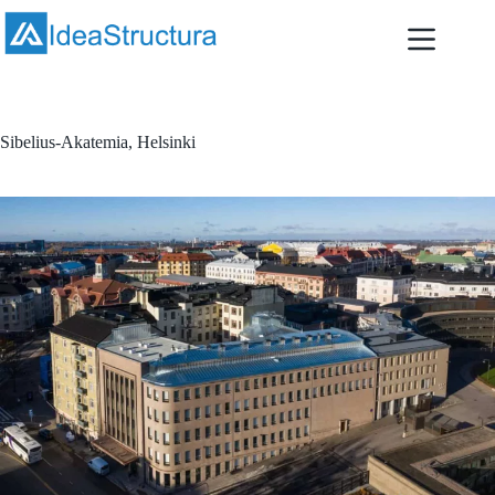
Skip
to
content
Sibelius-Akatemia, Helsinki