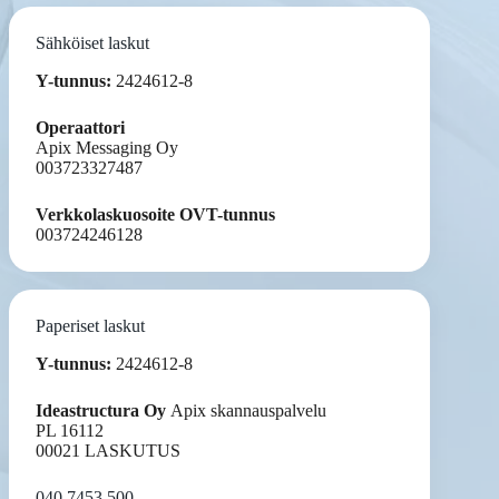
Sähköiset laskut
Y-tunnus:
2424612-8
Operaattori
Apix Messaging Oy
003723327487
Verkkolaskuosoite OVT-tunnus
003724246128
Paperiset laskut
Y-tunnus:
2424612-8
Ideastructura Oy
Apix skannauspalvelu
PL 16112
00021 LASKUTUS
040 7453 500