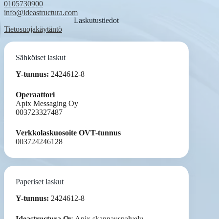
0105730900
info@ideastructura.com
Laskutustiedot
Tietosuojakäytäntö
Sähköiset laskut
Y-tunnus:
2424612-8
Operaattori
Apix Messaging Oy
003723327487
Verkkolaskuosoite OVT-tunnus
003724246128
Paperiset laskut
Y-tunnus:
2424612-8
Ideastructura Oy
Apix skannauspalvelu