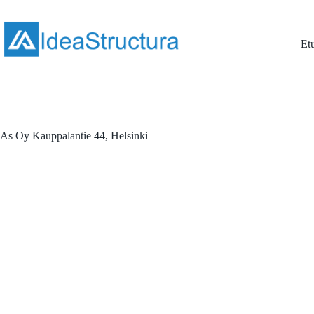
Skip
to
content
Et
As Oy Kauppalantie 44, Helsinki