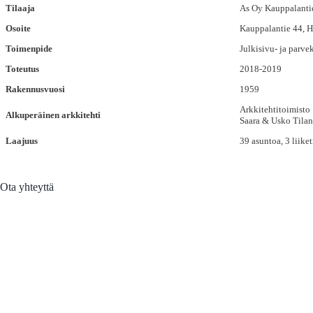
Tilaaja
As Oy Kauppalanti
Osoite
Kauppalantie 44, H
Toimenpide
Julkisivu- ja parve
Toteutus
2018-2019
Rakennusvuosi
1959
Arkkitehtitoimisto
Alkuperäinen arkkitehti
Saara & Usko Tilan
Laajuus
39 asuntoa, 3 liiket
Ota yhteyttä