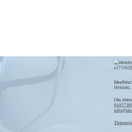
IdeaStruc
Helsinki,
Ota yhtey
0105730
info@ide
Tietosuoj