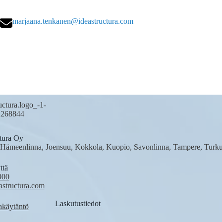
marjaana.tenkanen@ideastructura.com
tura Oy
 Hämeenlinna, Joensuu, Kokkola, Kuopio, Savonlinna, Tampere, Turk
ttä
900
astructura.com
Laskutustiedot
akäytäntö