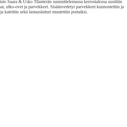
sto Saara & Usko Tilanterän suunnittelemassa kerrostalossa uusittiin
nat, ulko-ovet ja parvekkeet. Sisäänvedetyt parvekkeet kunnostettiin ja
ja katettiin sekä lastauslaituri muutettiin portaiksi.