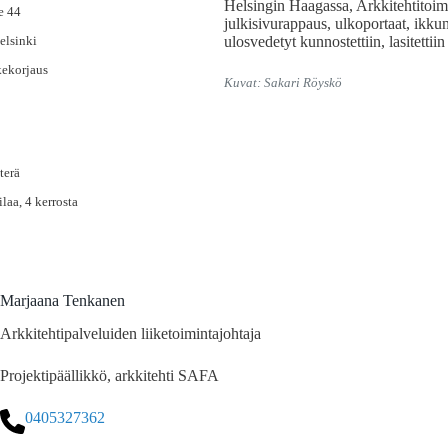
Helsingin Haagassa, Arkkitehtitoimi
e 44
julkisivurappaus, ulkoportaat, ikku
elsinki
ulosvedetyt kunnostettiin, lasitettiin 
kekorjaus
Kuvat: Sakari Röyskö
terä
ilaa, 4 kerrosta
Marjaana Tenkanen
Arkkitehtipalveluiden liiketoimintajohtaja
Projektipäällikkö, arkkitehti SAFA
0405327362