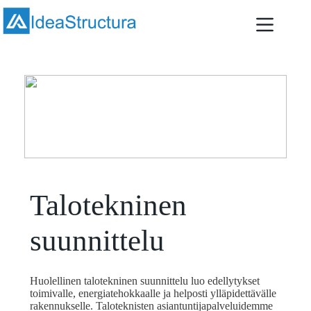
Skip
to
content
Talotekninen
suunnittelu
Huolellinen talotekninen suunnittelu luo edellytykset
toimivalle, energiatehokkaalle ja helposti ylläpidettävälle
rakennukselle. Taloteknisten asiantuntijapalveluidemme