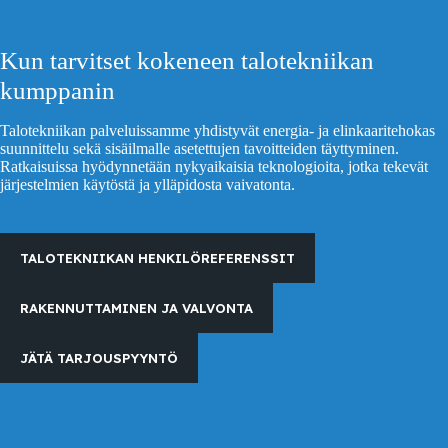
Kun tarvitset kokeneen talotekniikan
kumppanin
Talotekniikan palveluissamme yhdistyvät energia- ja elinkaaritehokas
suunnittelu sekä sisäilmalle asetettujen tavoitteiden täyttyminen.
Ratkaisuissa hyödynnetään nykyaikaisia teknologioita, jotka tekevät
järjestelmien käytöstä ja ylläpidosta vaivatonta.
TALOTEKNIIKAN HENKILÖREFERENSSIT
RAKENNUTTAMINEN JA VALVONTA
JÄTÄ TARJOUSPYYNTÖ