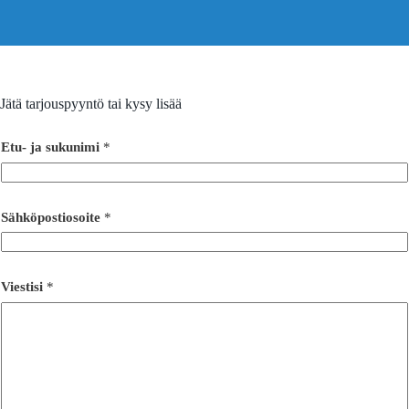
Jätä tarjouspyyntö tai kysy lisää
Etu- ja sukunimi
*
V
Sähköpostiosoite
*
i
e
s
t
i
Viestisi
*
s
i
E
t
u
-
j
a