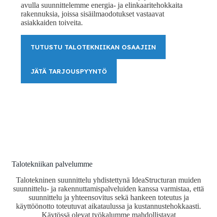
avulla suunnittelemme energia- ja elinkaaritehokkaita
rakennuksia, joissa sisäilmaodotukset vastaavat
asiakkaiden toiveita.
TUTUSTU TALOTEKNIIKAN OSAAJIIN
JÄTÄ TARJOUSPYYNTÖ
Talotekniikan palvelumme
Talotekninen suunnittelu yhdistettynä IdeaStructuran muiden
suunnittelu- ja rakennuttamispalveluiden kanssa varmistaa, että
suunnittelu ja yhteensovitus sekä hankeen toteutus ja
käyttöönotto toteutuvat aikataulussa ja kustannustehokkaasti.
Käytössä olevat työkalumme mahdollistavat