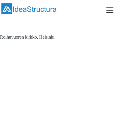
Skip
to
content
Roihuvuoren kirkko, Helsinki