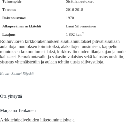
Toimenpide
Sisätilamuutokset
Toteutus
2016-2018
Rakennusvuosi
1970
Alkuperäinen arkkitehti
Lauri Silvennoinen
2
Laajuus
1 802 kem
Roihuvuoren kirkkorakennuksen sisätilamuutokset pitivät sisällään
aulatiloja muutoksen toimistoiksi, alakattojen uusimisen, kappelin
muutoksen kokoontumistilaksi, kirkkosalin uuden tilanjakajan ja uudet
kalusteet. Seurakuntasalin ja sakastin valaistus sekä kalustus uusittiin,
sisustus yhtenäistettiin ja aulaan tehtiin uusia säilytystiloja.
Kuvat: Sakari Röyskö
Ota yhteyttä
Marjaana Tenkanen
Arkkitehtipalveluiden liiketoimintajohtaja