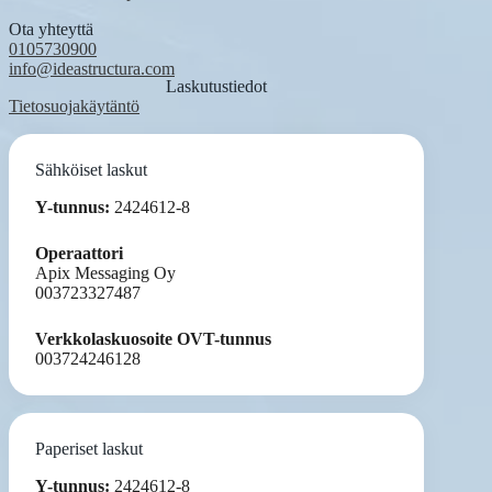
Ota yhteyttä
0105730900
info@ideastructura.com
Laskutustiedot
Tietosuojakäytäntö
Sähköiset laskut
Y-tunnus:
2424612-8
Operaattori
Apix Messaging Oy
003723327487
Verkkolaskuosoite OVT-tunnus
003724246128
Paperiset laskut
Y-tunnus:
2424612-8