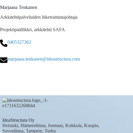
Marjaana Tenkanen
Arkkitehtipalveluiden liiketoimintajohtaja
Projektipäällikkö, arkkitehti SAFA
0405327362
marjaana.tenkanen@ideastructura.com
IdeaStructura Oy
Helsinki, Hämeenlinna, Joensuu, Kokkola, Kuopio,
Savonlinna, Tampere, Turku