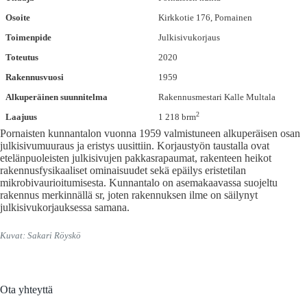
Osoite
Kirkkotie 176, Pornainen
Toimenpide
Julkisivukorjaus
Toteutus
2020
Rakennusvuosi
1959
Alkuperäinen suunnitelma
Rakennusmestari Kalle Multala
2
Laajuus
1 218 brm
Pornaisten kunnantalon vuonna 1959 valmistuneen alkuperäisen osan
julkisivumuuraus ja eristys uusittiin. Korjaustyön taustalla ovat
etelänpuoleisten julkisivujen pakkasrapaumat, rakenteen heikot
rakennusfysikaaliset ominaisuudet sekä epäilys eristetilan
mikrobivaurioitumisesta. Kunnantalo on asemakaavassa suojeltu
rakennus merkinnällä sr, joten rakennuksen ilme on säilynyt
julkisivukorjauksessa samana.
Kuvat: Sakari Röyskö
Ota yhteyttä