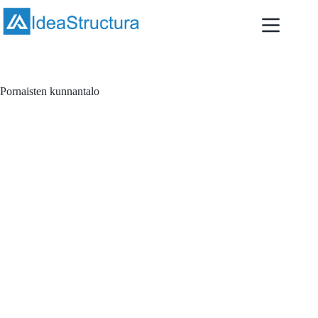
Skip
to
content
Pornaisten kunnantalo