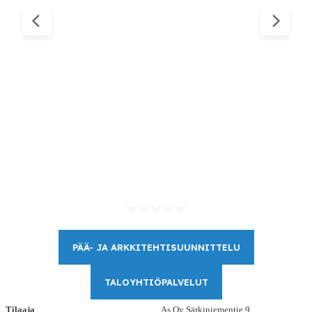
PÄÄ- JA ARKKITEHTISUUNNITTELU
TALOYHTIÖPALVELUT
Tilaaja
As Oy Särkiniementie 9