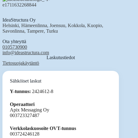
IdeaStructura Oy
Helsinki, Hämeenlinna, Joensuu, Kokkola, Kuopio,
Savonlinna, Tampere, Turku
Ota yhteyttä
0105730900
info@ideastructura.com
Laskutustiedot
Tietosuojakäytäntö
Sähköiset laskut
Y-tunnus:
2424612-8
Operaattori
Apix Messaging Oy
003723327487
Verkkolaskuosoite OVT-tunnus
003724246128