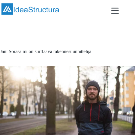
Skip
to
content
April 20, 2020
Artikkelit
,
Uratarinat
Jani Sorasalmi on surffaava rakennesuunnittelija