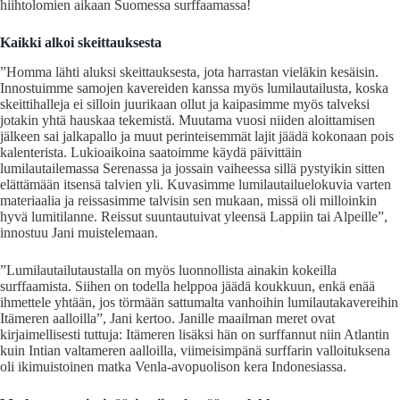
hiihtolomien aikaan Suomessa surffaamassa!
Kaikki alkoi skeittauksesta
”Homma lähti aluksi skeittauksesta, jota harrastan vieläkin kesäisin.
Innostuimme samojen kavereiden kanssa myös lumilautailusta, koska
skeittihalleja ei silloin juurikaan ollut ja kaipasimme myös talveksi
jotakin yhtä hauskaa tekemistä. Muutama vuosi niiden aloittamisen
jälkeen sai jalkapallo ja muut perinteisemmät lajit jäädä kokonaan pois
kalenterista. Lukioaikoina saatoimme käydä päivittäin
lumilautailemassa Serenassa ja jossain vaiheessa sillä pystyikin sitten
elättämään itsensä talvien yli. Kuvasimme lumilautailuelokuvia varten
materiaalia ja reissasimme talvisin sen mukaan, missä oli milloinkin
hyvä lumitilanne. Reissut suuntautuivat yleensä Lappiin tai Alpeille”,
innostuu Jani muistelemaan.
”Lumilautailutaustalla on myös luonnollista ainakin kokeilla
surffaamista. Siihen on todella helppoa jäädä koukkuun, enkä enää
ihmettele yhtään, jos törmään sattumalta vanhoihin lumilautakavereihin
Itämeren aalloilla”, Jani kertoo. Janille maailman meret ovat
kirjaimellisesti tuttuja: Itämeren lisäksi hän on surffannut niin Atlantin
kuin Intian valtameren aalloilla, viimeisimpänä surffarin valloituksena
oli ikimuistoinen matka Venla-avopuolison kera Indonesiassa.