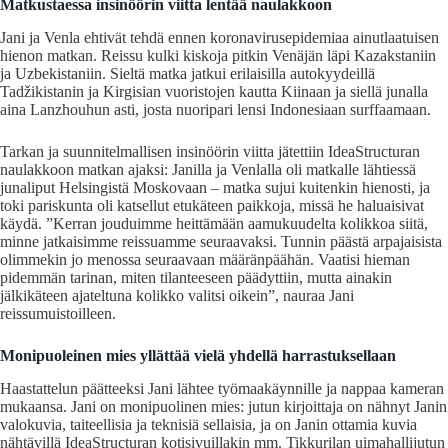
Matkustaessa insinöörin viitta lentää naulakkoon
Jani ja Venla ehtivät tehdä ennen koronavirusepidemiaa ainutlaatuisen
hienon matkan. Reissu kulki kiskoja pitkin Venäjän läpi Kazakstaniin
ja Uzbekistaniin. Sieltä matka jatkui erilaisilla autokyydeillä
Tadžikistanin ja Kirgisian vuoristojen kautta Kiinaan ja siellä junalla
aina Lanzhouhun asti, josta nuoripari lensi Indonesiaan surffaamaan.
Tarkan ja suunnitelmallisen insinöörin viitta jätettiin IdeaStructuran
naulakkoon matkan ajaksi: Janilla ja Venlalla oli matkalle lähtiessä
junaliput Helsingistä Moskovaan – matka sujui kuitenkin hienosti, ja
toki pariskunta oli katsellut etukäteen paikkoja, missä he haluaisivat
käydä. ”Kerran jouduimme heittämään aamukuudelta kolikkoa siitä,
minne jatkaisimme reissuamme seuraavaksi. Tunnin päästä arpajaisista
olimmekin jo menossa seuraavaan määränpäähän. Vaatisi hieman
pidemmän tarinan, miten tilanteeseen päädyttiin, mutta ainakin
jälkikäteen ajateltuna kolikko valitsi oikein”, nauraa Jani
reissumuistoilleen.
Monipuoleinen mies yllättää vielä yhdellä harrastuksellaan
Haastattelun päätteeksi Jani lähtee työmaakäynnille ja nappaa kameran
mukaansa. Jani on monipuolinen mies: jutun kirjoittaja on nähnyt Janin
valokuvia, taiteellisia ja teknisiä sellaisia, ja on Janin ottamia kuvia
nähtävillä IdeaStructuran kotisivuillakin mm. Tikkurilan uimahallijutun