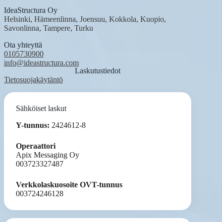
IdeaStructura Oy
Helsinki, Hämeenlinna, Joensuu, Kokkola, Kuopio,
Savonlinna, Tampere, Turku
Ota yhteyttä
0105730900
info@ideastructura.com
Laskutustiedot
Tietosuojakäytäntö
Sähköiset laskut
Y-tunnus:
2424612-8
Operaattori
Apix Messaging Oy
003723327487
Verkkolaskuosoite OVT-tunnus
003724246128