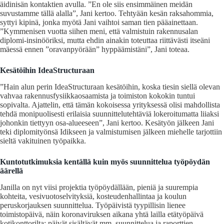
äidinisän kontaktien avulla. ”En ole siis ensimmäinen meidän
suvustamme tällä alalla”, Jani kertoo. Tehtyään kesän raksahommia,
syttyi kipinä, jonka myötä Jani vaihtoi saman tien pääainettaan.
”Kymmenisen vuotta siihen meni, että valmistuin rakennusalan
diplomi-insinööriksi, mutta ehdin ainakin toteuttaa riittävästi itseäni
mäessä ennen ”oravanpyörään” hyppäämistäni”, Jani toteaa.
Kesätöihin IdeaStructuraan
”Hain alun perin IdeaStructuraan kesätöihin, koska tiesin siellä olevan
vahvaa rakennusfysiikkaosaamista ja toimiston kokokin tuntui
sopivalta. Ajattelin, että tämän kokoisessa yrityksessä olisi mahdollista
tehdä monipuolisesti erilaisia suunnittelutehtäviä lokeroitumatta liiaksi
johonkin tiettyyn osa-alueeseen”, Jani kertoo. Kesätyön jälkeen Jani
teki diplomityönsä Idikseen ja valmistumisen jälkeen miehelle tarjottiin
sieltä vakituinen työpaikka.
Kuntotutkimuksia kentällä kuin myös suunnittelua työpöydän
äärellä
Janilla on nyt viisi projektia työpöydällään, pieniä ja suurempia
kohteita, vesivuotoselvityksiä, kosteudenhallintaa ja koulun
peruskorjauksen suunnittelua. Työpäivistä tyypillisin lienee
toimistopäivä, näin koronaviruksen aikana yhtä lailla etätyöpäivä
kotikonttorilta: päivät sisältävät mm. suunnittelua ja raporttien