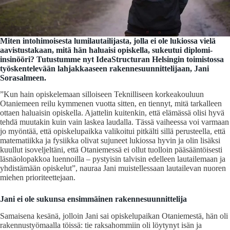
Miten intohimoisesta lumilautailijasta, jolla ei ole lukiossa vielä
aavistustakaan, mitä hän haluaisi opiskella, sukeutui diplomi-
insinööri? Tutustumme nyt IdeaStructuran Helsingin toimistossa
työskentelevään lahjakkaaseen rakennesuunnittelijaan, Jani
Sorasalmeen.
”Kun hain opiskelemaan silloiseen Teknilliseen korkeakouluun
Otaniemeen reilu kymmenen vuotta sitten, en tiennyt, mitä tarkalleen
ottaen haluaisin opiskella. Ajattelin kuitenkin, että elämässä olisi hyvä
tehdä muutakin kuin vain laskea laudalla. Tässä vaiheessa voi varmaan
jo myöntää, että opiskelupaikka valikoitui pitkälti sillä perusteella, että
matematiikka ja fysiikka olivat sujuneet lukiossa hyvin ja olin lisäksi
kuullut isoveljeltäni, että Otaniemessä ei ollut tuolloin pääsääntöisesti
läsnäolopakkoa luennoilla – pystyisin talvisin edelleen lautailemaan ja
yhdistämään opiskelut”, nauraa Jani muistellessaan lautailevan nuoren
miehen prioriteettejaan.
Jani ei ole sukunsa ensimmäinen rakennesuunnittelija
Samaisena kesänä, jolloin Jani sai opiskelupaikan Otaniemestä, hän oli
rakennustyömaalla töissä: tie raksahommiin oli löytynyt isän ja