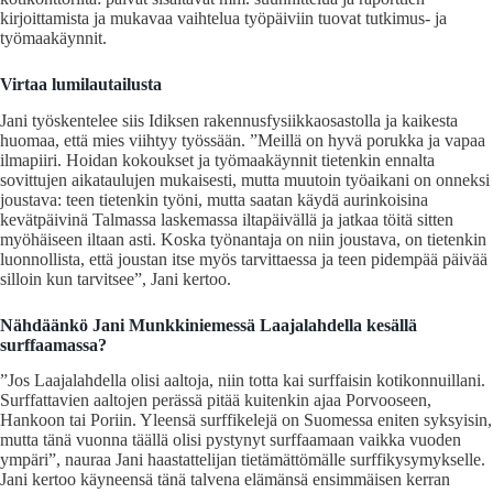
kirjoittamista ja mukavaa vaihtelua työpäiviin tuovat tutkimus- ja
työmaakäynnit.
Virtaa lumilautailusta
Jani työskentelee siis Idiksen rakennusfysiikkaosastolla ja kaikesta
huomaa, että mies viihtyy työssään. ”Meillä on hyvä porukka ja vapaa
ilmapiiri. Hoidan kokoukset ja työmaakäynnit tietenkin ennalta
sovittujen aikataulujen mukaisesti, mutta muutoin työaikani on onneksi
joustava: teen tietenkin työni, mutta saatan käydä aurinkoisina
kevätpäivinä Talmassa laskemassa iltapäivällä ja jatkaa töitä sitten
myöhäiseen iltaan asti. Koska työnantaja on niin joustava, on tietenkin
luonnollista, että joustan itse myös tarvittaessa ja teen pidempää päivää
silloin kun tarvitsee”, Jani kertoo.
Nähdäänkö Jani Munkkiniemessä Laajalahdella kesällä
surffaamassa?
”Jos Laajalahdella olisi aaltoja, niin totta kai surffaisin kotikonnuillani.
Surffattavien aaltojen perässä pitää kuitenkin ajaa Porvooseen,
Hankoon tai Poriin. Yleensä surffikelejä on Suomessa eniten syksyisin,
mutta tänä vuonna täällä olisi pystynyt surffaamaan vaikka vuoden
ympäri”, nauraa Jani haastattelijan tietämättömälle surffikysymykselle.
Jani kertoo käyneensä tänä talvena elämänsä ensimmäisen kerran