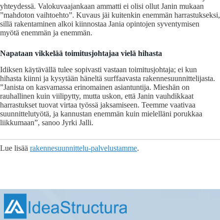
yhteydessä. Valokuvaajankaan ammatti ei olisi ollut Janin mukaan
”mahdoton vaihtoehto”. Kuvaus jäi kuitenkin enemmän harrastukseksi,
sillä rakentaminen alkoi kiinnostaa Jania opintojen syventymisen
myötä enemmän ja enemmän.
Napataan vikkelää toimitusjohtajaa vielä hihasta
Idiksen käytävällä tulee sopivasti vastaan toimitusjohtaja; ei kun
hihasta kiinni ja kysytään häneltä surffaavasta rakennesuunnittelijasta.
”Janista on kasvamassa erinomainen asiantuntija. Mieshän on
rauhallinen kuin viilipytty, mutta uskon, että Janin vauhdikkaat
harrastukset tuovat virtaa työssä jaksamiseen. Teemme vaativaa
suunnittelutyötä, ja kannustan enemmän kuin mielelläni porukkaa
liikkumaan”, sanoo Jyrki Jalli.
Lue lisää
rakennesuunnittelu-palvelustamme
.