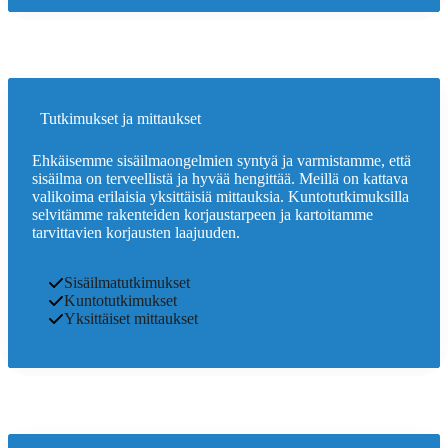
Tutkimukset ja mittaukset
Ehkäisemme sisäilmaongelmien syntyä ja varmistamme, että
sisäilma on terveellistä ja hyvää hengittää. Meillä on kattava
valikoima erilaisia yksittäisiä mittauksia. Kuntotutkimuksilla
selvitämme rakenteiden korjaustarpeen ja kartoitamme
tarvittavien korjausten laajuuden.
Sisäilmatutkimukset
Kuntotutkimukset
Yksittäiset mittaukset