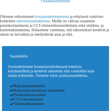
Osaamisalueemme
Olemme erikoistuneet
korjausrakentamiseen
ja erityisesti vaativien
kohteiden
rakennesuunnitteluun
. Meillä on vahvaa osaamista
puurakentamisesta ja CLT-elementtisuunnittelusta sekä sisäilma- ja
kuntotutkimuksista. Haluamme varmistaa, että rakennukset kestävät ja
niissä on turvallista ja miellyttävää asua ja elää.
Suunnittelu
Suunnittelemme kustannustehokkaasti toimivia,
käytännöllisiä ja kestäviä rakenteita niin vanhoihin kuin
uusiin kohteisiin. Teemme myös purkusuunnittelua.
Rakennesuunnittelu
Rakennefysikaalinen suunnittelu
Elementtisuunnittelu
CLT-rakentaminen
Tietomallintaminen