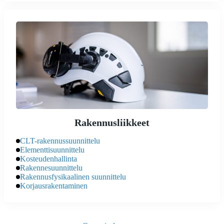
Rakennusliikkeet
CLT-rakennussuunnittelu
Elementtisuunnittelu
Kosteudenhallinta
Rakennesuunnittelu
Rakennusfysikaalinen suunnittelu
Korjausrakentaminen