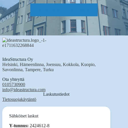
TUTUSTU TÖIHIMME TÄSTÄ!
IdeaStructura Oy
Helsinki, Hämeenlinna, Joensuu, Kokkola, Kuopio,
Savonlinna, Tampere, Turku
Ota yhteyttä
0105730900
info@ideastructura.com
Laskutustiedot
Tietosuojakäytäntö
Sähköiset laskut
Y-tunnus:
2424612-8