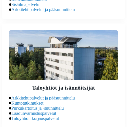
Sisäilmapalvelut
Arkkitehtipalvelut ja pääsuunnittelu
Taloyhtiöt ja isännöitsijät
Arkkitehtipalvelut ja pääsuunnittelu
Kuntotutkimukset
Purkukartoitus ja -suunnittelu
Laadunvarmistuspalvelut
Taloyhtiön korjauspalvelut