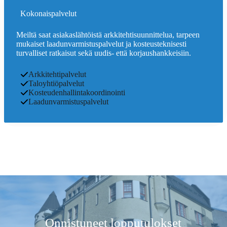
Kokonaispalvelut
Meiltä saat asiakaslähtöistä arkkitehtisuunnittelua, tarpeen
mukaiset laadunvarmistuspalvelut ja kosteusteknisesti
turvalliset ratkaisut sekä uudis- että korjaushankkeisiin.
Arkkitehtipalvelut
Taloyhtiöpalvelut
Kosteudenhallintakoordinointi
Laadunvarmistuspalvelut
Onnistuneet lopputulokset