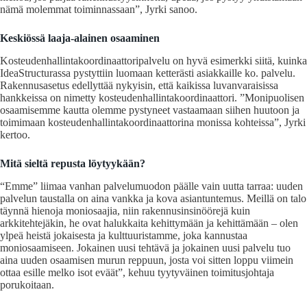
nämä molemmat toiminnassaan”, Jyrki sanoo.
Keskiössä laaja-alainen osaaminen
Kosteudenhallintakoordinaattoripalvelu on hyvä esimerkki siitä, kuinka
IdeaStructurassa pystyttiin luomaan ketterästi asiakkaille ko. palvelu.
Rakennusasetus edellyttää nykyisin, että kaikissa luvanvaraisissa
hankkeissa on nimetty kosteudenhallintakoordinaattori. ”Monipuolisen
osaamisemme kautta olemme pystyneet vastaamaan siihen huutoon ja
toimimaan kosteudenhallintakoordinaattorina monissa kohteissa”, Jyrki
kertoo.
Mitä sieltä repusta löytyykään?
“Emme” liimaa vanhan palvelumuodon päälle vain uutta tarraa: uuden
palvelun taustalla on aina vankka ja kova asiantuntemus. Meillä on talo
täynnä hienoja moniosaajia, niin rakennusinsinöörejä kuin
arkkitehtejäkin, he ovat halukkaita kehittymään ja kehittämään – olen
ylpeä heistä jokaisesta ja kulttuuristamme, joka kannustaa
moniosaamiseen. Jokainen uusi tehtävä ja jokainen uusi palvelu tuo
aina uuden osaamisen murun reppuun, josta voi sitten loppu viimein
ottaa esille melko isot eväät”, kehuu tyytyväinen toimitusjohtaja
porukoitaan.