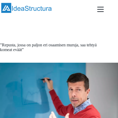
Skip
to
content
June 11, 2020
Artikkelit
,
Uutiset
”Repusta, jossa on paljon eri osaamisen muruja, saa tehtyä
komeat eväät”