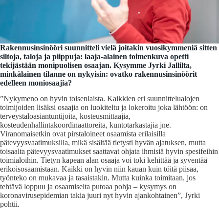
Rakennusinsinööri suunnitteli vielä joitakin vuosikymmeniä sitten
siltoja, taloja ja piippuja: laaja-alainen toimenkuva opetti
tekijästään monipuolisen osaajan. Kysymme Jyrki Jallilta,
minkälainen tilanne on nykyisin: ovatko rakennusinsinöörit
edelleen moniosaajia?
”Nykymeno on hyvin toisenlaista. Kaikkien eri suunnittelualojen
toimijoiden lisäksi osaajia on luokiteltu ja lokeroitu joka lähtöön: on
terveystaloasiantuntijoita, kosteusmittaajia,
kosteudenhallintakoordinaattoreita, kuntotarkastajia jne.
Viranomaisetkin ovat pirstaloineet osaamista erilaisilla
pätevyysvaatimuksilla, mikä sisältää tietysti hyvän ajatuksen, mutta
toisaalta pätevyysvaatimukset saattavat ohjata ihmisiä hyvin spesifeihin
toimialoihin. Tietyn kapean alan osaaja voi toki kehittää ja syventää
erikoisosaamistaan. Kaikki on hyvin niin kauan kuin töitä piisaa,
työnteko on mukavaa ja tasaistakin. Mutta kuinka toimitaan, jos
tehtävä loppuu ja osaamiselta putoaa pohja – kysymys on
koronavirusepidemian takia juuri nyt hyvin ajankohtainen”, Jyrki
pohtii.