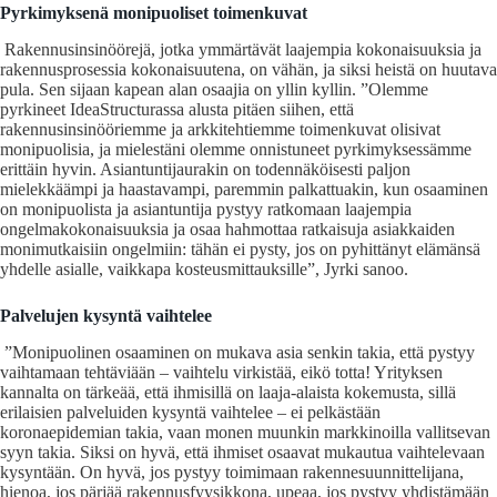
Pyrkimyksenä monipuoliset toimenkuvat
Rakennusinsinöörejä, jotka ymmärtävät laajempia kokonaisuuksia ja
rakennusprosessia kokonaisuutena, on vähän, ja siksi heistä on huutava
pula. Sen sijaan kapean alan osaajia on yllin kyllin. ”Olemme
pyrkineet IdeaStructurassa alusta pitäen siihen, että
rakennusinsinööriemme ja arkkitehtiemme toimenkuvat olisivat
monipuolisia, ja mielestäni olemme onnistuneet pyrkimyksessämme
erittäin hyvin. Asiantuntijaurakin on todennäköisesti paljon
mielekkäämpi ja haastavampi, paremmin palkattuakin, kun osaaminen
on monipuolista ja asiantuntija pystyy ratkomaan laajempia
ongelmakokonaisuuksia ja osaa hahmottaa ratkaisuja asiakkaiden
monimutkaisiin ongelmiin: tähän ei pysty, jos on pyhittänyt elämänsä
yhdelle asialle, vaikkapa kosteusmittauksille”, Jyrki sanoo.
Palvelujen kysyntä vaihtelee
”Monipuolinen osaaminen on mukava asia senkin takia, että pystyy
vaihtamaan tehtäviään – vaihtelu virkistää, eikö totta! Yrityksen
kannalta on tärkeää, että ihmisillä on laaja-alaista kokemusta, sillä
erilaisien palveluiden kysyntä vaihtelee – ei pelkästään
koronaepidemian takia, vaan monen muunkin markkinoilla vallitsevan
syyn takia. Siksi on hyvä, että ihmiset osaavat mukautua vaihtelevaan
kysyntään. On hyvä, jos pystyy toimimaan rakennesuunnittelijana,
hienoa, jos pärjää rakennusfyysikkona, upeaa, jos pystyy yhdistämään