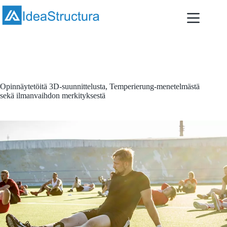
Skip
to
content
March 21, 2017
Artikkelit
,
Uutiset
Opinnäytetöitä 3D-suunnittelusta, Temperierung-menetelmästä
sekä ilmanvaihdon merkityksestä