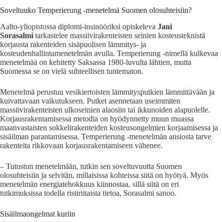
Soveltuuko Temperierung -menetelmä Suomen olosuhteisiin?
Aalto-yliopistossa diplomi-insinööriksi opiskeleva
Jani
Sorasalmi
tarkastelee massiivirakenteisten seinien kosteusteknistä
korjausta rakenteiden sisäpuolisen lämmitys- ja
kosteudenhallintamenetelmän avulla. Temperierung -nimellä kulkevaa
menetelmää on kehitetty Saksassa 1980-luvulta lähtien, mutta
Suomessa se on vielä suhteellisen tuntematon.
Menetelmä perustuu vesikiertoisten lämmitysputkien lämmittävään ja
kuivattavaan vaikutukseen. Putket asennetaan useimmiten
massiivirakenteisten ulkoseinien alaosiin tai ikkunoiden alapuolelle.
Korjausrakentamisessa metodia on hyödynnetty muun muassa
maanvastaisten sokkelirakenteiden kosteusongelmien korjaamisessa ja
sisäilman parantamisessa. Temperierung -menetelmän ansiosta tarve
rakenteita rikkovaan korjausrakentamiseen vähenee.
– Tutustun menetelmään, tutkin sen soveltuvuutta Suomen
olosuhteisiin ja selvitän, millaisissa kohteissa siitä on hyötyä. Myös
menetelmän energiatehokkuus kiinnostaa, sillä siitä on eri
tutkimuksissa todella ristiriitaista tietoa, Sorasalmi sanoo.
Sisäilmaongelmat kuriin