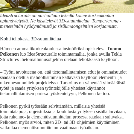
IdeaStructuralle on parhaillaan tekeillä kolme korkeakoulun
opinnäytetyötä. Ne käsittelevät 3D-suunnittelua, Temperierung -
menetelmän hyödyntämistä ja sisäilmaongelmien korjaamista.
Kohti tehokasta 3D-suunnittelua
Hämeen ammattikorkeakoulussa
insinööriksi opiskeleva
Tuomo
Pelkonen
luo IdeaStructuralle toimintamallia, jonka avulla Tekla
Structures -tietomallinnusohjelma otetaan tehokkaasti käyttöön.
– Työni tavoitteena on, että tietomallintamisen edut ja ominaisuudet
saadaan otettua mahdollisimman kattavasti käyttöön elementti- ja
rakennesuunnitteluprojekteissa. Tarkoitus on vähentää ylimääräistä
työtä ja saada yrityksen työntekijöille yhteiset käytännöt
tietomallintamisen parissa työskentelyyn, Pelkonen kertoo.
Pelkonen pyrkii työssään selvittämään, millaisia yhteisiä
toimintatapoja, ohjeistuksia ja koulutusta yrityksen sisällä tarvitaan,
jotta rakenne- ja elementtisuunnittelun prosessi saadaan sujuvaksi.
Pelkonen myös arvioi, miten 2D- tai 3D-ohjelmien käyttäminen
vaikuttaa elementtisuunnittelun vaatimaan työaikaan.