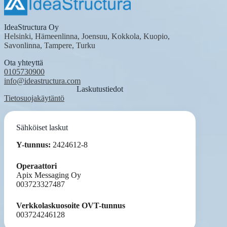
IdeaStructura Oy
Helsinki, Hämeenlinna, Joensuu, Kokkola, Kuopio,
Savonlinna, Tampere, Turku
Ota yhteyttä
0105730900
info@ideastructura.com
Laskutustiedot
Tietosuojakäytäntö
Sähköiset laskut
Y-tunnus:
2424612-8
Operaattori
Apix Messaging Oy
003723327487
Verkkolaskuosoite OVT-tunnus
003724246128