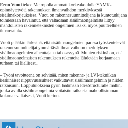
Erno Vuoti
tekee Metropolia ammattikorkeakoululle YAMK-
opinnäytetyötä rakennuksen ilmanvaihdon merkityksestä
sisäilmakorjauksissa. Vuoti on rakennesuunnittelijana ja kuntotutkijana
toimiessaan havainnut, että valtaosaan sisäilmaongelmista liittyy
mahdollisten rakenneteknisten ongelmien lisäksi myös puutteellinen
ilmanvaihto.
Vuoti pitääkin tärkeänä, että sisäilmaongelmien parissa työskentelevät
rakennesuunnittelijat ymmärtävät ilmanvaihdon merkityksen
sisäilmaongelmien aiheuttajana tai osasyynä. Muuten riskinä on, että
sisäilmaongelmaisen rakennuksen rakenteita lähdetään korjaamaan
turhaan tai liiallisesti.
– Työni tavoitteena on selvittää, miten rakenne- ja LVI-tekniikan
keskinäiset riippuvuussuhteet vaikuttavat sisäilmaongelmiin ja niiden
ratkaisuun. Lopputuloksena pyrin laatimaan IdeaStructuralle mallin,
jonka avulla sisäilmaongelmia voitaisiin ratkaista mahdollisimman
kokonaisvaltaisesti, Vuoti kertoo.