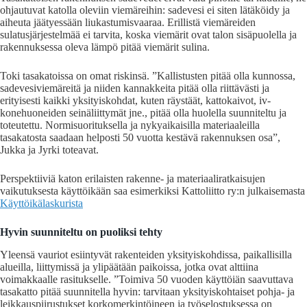
ohjautuvat katolla oleviin viemäreihin: sadevesi ei siten lätäköidy ja
aiheuta jäätyessään liukastumisvaaraa. Erillistä viemäreiden
sulatusjärjestelmää ei tarvita, koska viemärit ovat talon sisäpuolella ja
rakennuksessa oleva lämpö pitää viemärit sulina.
Toki tasakatoissa on omat riskinsä. ”Kallistusten pitää olla kunnossa,
sadevesiviemäreitä ja niiden kannakkeita pitää olla riittävästi ja
erityisesti kaikki yksityiskohdat, kuten räystäät, kattokaivot, iv-
konehuoneiden seinäliittymät jne., pitää olla huolella suunniteltu ja
toteutettu. Normisuorituksella ja nykyaikaisilla materiaaleilla
tasakatosta saadaan helposti 50 vuotta kestävä rakennuksen osa”,
Jukka ja Jyrki toteavat.
Perspektiiviä katon erilaisten rakenne- ja materiaaliratkaisujen
vaikutuksesta käyttöikään saa esimerkiksi Kattoliitto ry:n julkaisemasta
Käyttöikälaskurista
Hyvin suunniteltu on puoliksi tehty
Yleensä vauriot esiintyvät rakenteiden yksityiskohdissa, paikallisilla
alueilla, liittymissä ja ylipäätään paikoissa, jotka ovat alttiina
voimakkaalle rasitukselle. ”Toimiva 50 vuoden käyttöiän saavuttava
tasakatto pitää suunnitella hyvin: tarvitaan yksityiskohtaiset pohja- ja
leikkauspiirustukset korkomerkintöineen ja työselostuksessa on