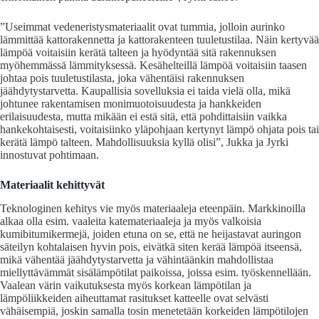
”Useimmat vedeneristysmateriaalit ovat tummia, jolloin aurinko
lämmittää kattorakennetta ja kattorakenteen tuuletustilaa. Näin kertyvää
lämpöä voitaisiin kerätä talteen ja hyödyntää sitä rakennuksen
myöhemmässä lämmityksessä. Kesähelteillä lämpöä voitaisiin taasen
johtaa pois tuuletustilasta, joka vähentäisi rakennuksen
jäähdytystarvetta. Kaupallisia sovelluksia ei taida vielä olla, mikä
johtunee rakentamisen monimuotoisuudesta ja hankkeiden
erilaisuudesta, mutta mikään ei estä sitä, että pohdittaisiin vaikka
hankekohtaisesti, voitaisiinko yläpohjaan kertynyt lämpö ohjata pois tai
kerätä lämpö talteen. Mahdollisuuksia kyllä olisi”, Jukka ja Jyrki
innostuvat pohtimaan.
Materiaalit kehittyvät
Teknologinen kehitys vie myös materiaaleja eteenpäin. Markkinoilla
alkaa olla esim. vaaleita katemateriaaleja ja myös valkoisia
kumibitumikermejä, joiden etuna on se, että ne heijastavat auringon
säteilyn kohtalaisen hyvin pois, eivätkä siten kerää lämpöä itseensä,
mikä vähentää jäähdytystarvetta ja vähintäänkin mahdollistaa
miellyttävämmät sisälämpötilat paikoissa, joissa esim. työskennellään.
Vaalean värin vaikutuksesta myös korkean lämpötilan ja
lämpöliikkeiden aiheuttamat rasitukset katteelle ovat selvästi
vähäisempiä, joskin samalla tosin menetetään korkeiden lämpötilojen