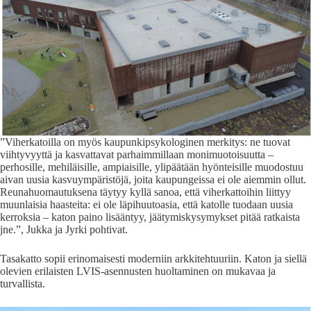
”Viherkatoilla on myös kaupunkipsykologinen merkitys: ne tuovat
viihtyvyyttä ja kasvattavat parhaimmillaan monimuotoisuutta –
perhosille, mehiläisille, ampiaisille, ylipäätään hyönteisille muodostuu
aivan uusia kasvuympäristöjä, joita kaupungeissa ei ole aiemmin ollut.
Reunahuomautuksena täytyy kyllä sanoa, että viherkattoihin liittyy
muunlaisia haasteita: ei ole läpihuutoasia, että katolle tuodaan uusia
kerroksia – katon paino lisääntyy, jäätymiskysymykset pitää ratkaista
jne.”, Jukka ja Jyrki pohtivat.
Tasakatto sopii erinomaisesti moderniin arkkitehtuuriin. Katon ja siellä
olevien erilaisten LVIS-asennusten huoltaminen on mukavaa ja
turvallista.