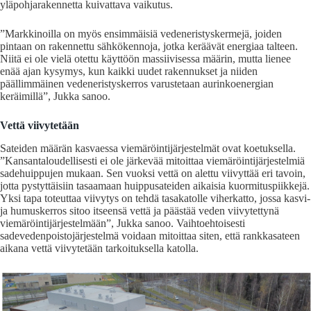
yläpohjarakennetta kuivattava vaikutus.
”Markkinoilla on myös ensimmäisiä vedeneristyskermejä, joiden
pintaan on rakennettu sähkökennoja, jotka keräävät energiaa talteen.
Niitä ei ole vielä otettu käyttöön massiivisessa määrin, mutta lienee
enää ajan kysymys, kun kaikki uudet rakennukset ja niiden
päällimmäinen vedeneristyskerros varustetaan aurinkoenergian
keräimillä”, Jukka sanoo.
Vettä viivytetään
Sateiden määrän kasvaessa viemäröintijärjestelmät ovat koetuksella.
”Kansantaloudellisesti ei ole järkevää mitoittaa viemäröintijärjestelmiä
sadehuippujen mukaan. Sen vuoksi vettä on alettu viivyttää eri tavoin,
jotta pystyttäisiin tasaamaan huippusateiden aikaisia kuormituspiikkejä.
Yksi tapa toteuttaa viivytys on tehdä tasakatolle viherkatto, jossa kasvi-
ja humuskerros sitoo itseensä vettä ja päästää veden viivytettynä
viemäröintijärjestelmään”, Jukka sanoo. Vaihtoehtoisesti
sadevedenpoistojärjestelmä voidaan mitoittaa siten, että rankkasateen
aikana vettä viivytetään tarkoituksella katolla.