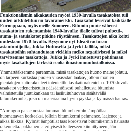
Funktionalismin aikakauden myötä 1930-luvulla tasakatoista tuli
uuden arkkitehtuurin tavaramerkki. Tasakatot levisivät kaikkialle
Eurooppaan, myös meille Suomeen. Bitumin puute vähensi
tasakattojen rakentamista 1940-luvulla: tilalle tulivat pulpetti-,
auma- ja satulakatot pitkine räystäineen. Tasakattojen aika koitti
uudestaan 1970-luvulla. Kysymme nyt IdeaStructuran
asiantuntijoilta, Jukka Huttuselta ja Jyrki Jallilta, miksi
tasakattoihin suhtaudutaan vieläkin melko negatiivisesti ja miksi
tarvitsemme tasakattoja. Jukka ja Jyrki innostuvat pohtimaan
myös tasakattojen tärkeää roolia ilmastonmuutostalkoissa.
Ymmärtääksemme paremmin, mistä tasakattojen huono maine johtuu,
on tarpeen kurkistaa puolen vuosisadan taakse, jolloin monien
pientalojen kattorakenteet toteutettiin tasakattorakenteina. 1970-luvulla
tasakatot vedeneristettiin pääsääntöisesti puhalletusta bitumista
valmistetulla juuttikankaan tai lasikuituhuovan sisältävällä
bitumikermillä, joka oli materiaalina hyvin jäykkä ja kylmässä hauras.
”Auringon paiste nostaa tumman bitumikermin lämpötilaa
huomattavan korkeaksi, jolloin bitumikermi pehmenee, laajenee ja
alkaa liikkua. Kylmät lämpötilat taas korostavat bitumikermin haurasta
rakennetta: pakkanen ja erityisesti katteeseen kiinnittyneen jään