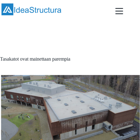
Skip
to
content
November 17, 2021
Artikkelit
,
Asiantuntijuus & osaaminen
Tasakatot ovat mainettaan parempia