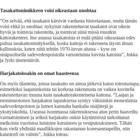
Tasakattonimikkeen voisi oikeastaan unohtaa
”On selvää, että tasakatot kärsivät vanhasta historiastaan, mutta tämän
voisi ehkä jo unohtaa: nykyisin rakennettavat tasakatot ovat oikein
hyviä ja toimivia rakenteita, ja toimivat siinä missä muutkin
kattorakenteet. Itse asiassa tasakatoista ei enää pitäisi oikeastaan edes
puhua tasakattonimityksellä, koska kattoja ei rakenneta täysin ilman
kallistuksia, kuten niitä tehtiin 1970-luvun alussa – kyse on
sisäpuolisella sadevedenpoistolla varustetuista loivista katoista”, Jukka
ja Jyrki täsmentävät.
Harjakatoissakin on omat haasteensa
On myös tilanteita, joissa tasakatto on ainoa järkevä katon toteutustapa;
esimerkiksi laajarunkoista tai korkeaa rakennusta on vaikea kuvitella
rakennettavan muuna kuin tasakattorakenteisena kattona. ”Laajan ja
monimuotoisen harjakaton tapauksessa syntyy väkisinkin monenlaisia
sadevedenpoiston ja lumen kannalta hankalia sisäjiirejä ja
yksityiskohtia. Useassa isommassa rakennuksessa alun perin haaveiltu
varmatoiminen ja selkeä harjakatto onkin käytännössä tarkoittanut
melkoista vuoristoa lumisine kuruineen ja vesiputouksineen. Tähän
kun vielä yhdistää maallikkojen rakastaman konesaumapellin, niin
katastrofi on valmis”, Jukka toteaa.