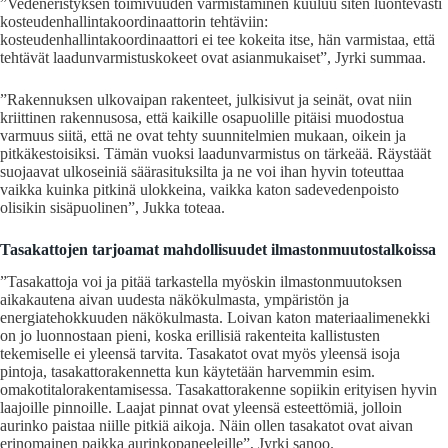
”Vedeneristyksen toimivuuden varmistaminen kuuluu siten luontevasti
kosteudenhallintakoordinaattorin tehtäviin:
kosteudenhallintakoordinaattori ei tee kokeita itse, hän varmistaa, että
tehtävät laadunvarmistuskokeet ovat asianmukaiset”, Jyrki summaa.
”Rakennuksen ulkovaipan rakenteet, julkisivut ja seinät, ovat niin
kriittinen rakennusosa, että kaikille osapuolille pitäisi muodostua
varmuus siitä, että ne ovat tehty suunnitelmien mukaan, oikein ja
pitkäkestoisiksi. Tämän vuoksi laadunvarmistus on tärkeää. Räystäät
suojaavat ulkoseiniä säärasituksilta ja ne voi ihan hyvin toteuttaa
vaikka kuinka pitkinä ulokkeina, vaikka katon sadevedenpoisto
olisikin sisäpuolinen”, Jukka toteaa.
Tasakattojen tarjoamat mahdollisuudet ilmastonmuutostalkoissa
”Tasakattoja voi ja pitää tarkastella myöskin ilmastonmuutoksen
aikakautena aivan uudesta näkökulmasta, ympäristön ja
energiatehokkuuden näkökulmasta. Loivan katon materiaalimenekki
on jo luonnostaan pieni, koska erillisiä rakenteita kallistusten
tekemiselle ei yleensä tarvita. Tasakatot ovat myös yleensä isoja
pintoja, tasakattorakennetta kun käytetään harvemmin esim.
omakotitalorakentamisessa. Tasakattorakenne sopiikin erityisen hyvin
laajoille pinnoille. Laajat pinnat ovat yleensä esteettömiä, jolloin
aurinko paistaa niille pitkiä aikoja. Näin ollen tasakatot ovat aivan
erinomainen paikka aurinkopaneeleille”, Jyrki sanoo.