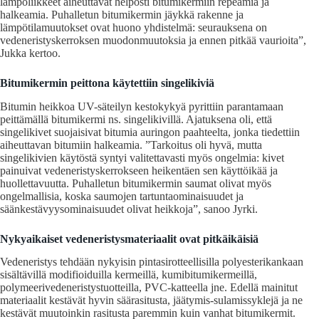
lämpöliikkeet aiheuttavat helposti bitumikermiin repeämiä ja
halkeamia. Puhalletun bitumikermin jäykkä rakenne ja
lämpötilamuutokset ovat huono yhdistelmä: seurauksena on
vedeneristyskerroksen muodonmuutoksia ja ennen pitkää vaurioita”,
Jukka kertoo.
Bitumikermin peittona käytettiin singelikiviä
Bitumin heikkoa UV-säteilyn kestokykyä pyrittiin parantamaan
peittämällä bitumikermi ns. singelikivillä. Ajatuksena oli, että
singelikivet suojaisivat bitumia auringon paahteelta, jonka tiedettiin
aiheuttavan bitumiin halkeamia. ”Tarkoitus oli hyvä, mutta
singelikivien käytöstä syntyi valitettavasti myös ongelmia: kivet
painuivat vedeneristyskerrokseen heikentäen sen käyttöikää ja
huollettavuutta. Puhalletun bitumikermin saumat olivat myös
ongelmallisia, koska saumojen tartuntaominaisuudet ja
säänkestävyysominaisuudet olivat heikkoja”, sanoo Jyrki.
Nykyaikaiset vedeneristysmateriaalit ovat pitkäikäisiä
Vedeneristys tehdään nykyisin pintasirotteellisilla polyesterikankaan
sisältävillä modifioiduilla kermeillä, kumibitumikermeillä,
polymeerivedeneristystuotteilla, PVC-katteella jne. Edellä mainitut
materiaalit kestävät hyvin säärasitusta, jäätymis-sulamissyklejä ja ne
kestävät muutoinkin rasitusta paremmin kuin vanhat bitumikermit.