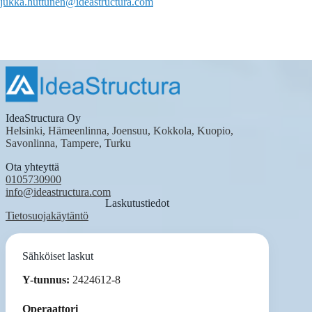
jukka.huttunen@ideastructura.com
IdeaStructura Oy
Helsinki, Hämeenlinna, Joensuu, Kokkola, Kuopio,
Savonlinna, Tampere, Turku
Ota yhteyttä
0105730900
info@ideastructura.com
Laskutustiedot
Tietosuojakäytäntö
Sähköiset laskut
Y-tunnus:
2424612-8
Operaattori