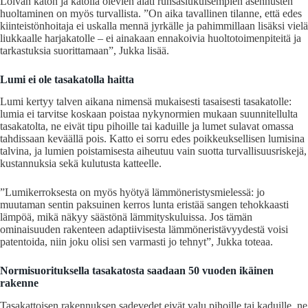
Loivan katon ja katolla olevien alati runsaslukuisempien asennusten
huoltaminen on myös turvallista. ”On aika tavallinen tilanne, että edes
kiinteistönhoitaja ei uskalla mennä jyrkälle ja pahimmillaan lisäksi vielä
liukkaalle harjakatolle – ei ainakaan ennakoivia huoltotoimenpiteitä ja
tarkastuksia suorittamaan”, Jukka lisää.
Lumi ei ole tasakatolla haitta
Lumi kertyy talven aikana nimensä mukaisesti tasaisesti tasakatolle:
lumia ei tarvitse koskaan poistaa nykynormien mukaan suunnitellulta
tasakatolta, ne eivät tipu pihoille tai kaduille ja lumet sulavat omassa
tahdissaan keväällä pois. Katto ei sorru edes poikkeuksellisen lumisina
talvina, ja lumien poistamisesta aiheutuu vain suotta turvallisuusriskejä,
kustannuksia sekä kulutusta katteelle.
”Lumikerroksesta on myös hyötyä lämmöneristysmielessä: jo
muutaman sentin paksuinen kerros lunta eristää sangen tehokkaasti
lämpöä, mikä näkyy säästönä lämmityskuluissa. Jos tämän
ominaisuuden rakenteen adaptiivisesta lämmöneristävyydestä voisi
patentoida, niin joku olisi sen varmasti jo tehnyt”, Jukka toteaa.
Normisuorituksella tasakatosta saadaan 50 vuoden ikäinen
rakenne
Tasakattoisen rakennuksen sadevedet eivät valu pihoille tai kaduille, ne