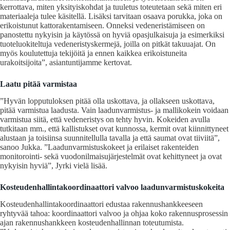
kerrottava, miten yksityiskohdat ja tuuletus toteutetaan sekä miten eri
materiaaleja tulee käsitellä. Lisäksi tarvitaan osaava porukka, joka on
erikoistunut kattorakentamiseen. Onneksi vedeneristämiseen on
panostettu nykyisin ja käytössä on hyviä opasjulkaisuja ja esimerkiksi
tuoteluokiteltuja vedeneristyskermejä, joilla on pitkät takuuajat. On
myös koulutettuja tekijöitä ja ennen kaikkea erikoistuneita
urakoitsijoita”, asiantuntijamme kertovat.
Laatu pitää varmistaa
”Hyvän lopputuloksen pitää olla uskottava, ja ollakseen uskottava,
pitää varmistua laadusta. Vain laadunvarmistus- ja mallikokein voidaan
varmistua siitä, että vedeneristys on tehty hyvin. Kokeiden avulla
tutkitaan mm., että kallistukset ovat kunnossa, kermit ovat kiinnittyneet
alustaan ja toisiinsa suunnitellulla tavalla ja että saumat ovat tiiviitä”,
sanoo Jukka. ”Laadunvarmistuskokeet ja erilaiset rakenteiden
monitorointi- sekä vuodonilmaisujärjestelmät ovat kehittyneet ja ovat
nykyisin hyviä”, Jyrki vielä lisää.
Kosteudenhallintakoordinaattori valvoo laadunvarmistuskokeita
Kosteudenhallintakoordinaattori edustaa rakennushankkeeseen
ryhtyvää tahoa: koordinaattori valvoo ja ohjaa koko rakennusprosessin
ajan rakennushankkeen kosteudenhallinnan toteutumista.