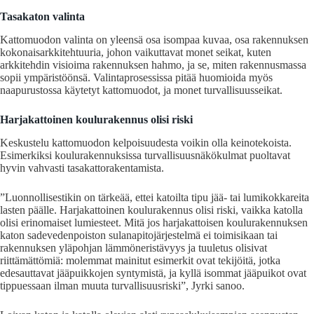
Tasakaton valinta
Kattomuodon valinta on yleensä osa isompaa kuvaa, osa rakennuksen
kokonaisarkkitehtuuria, johon vaikuttavat monet seikat, kuten
arkkitehdin visioima rakennuksen hahmo, ja se, miten rakennusmassa
sopii ympäristöönsä. Valintaprosessissa pitää huomioida myös
naapurustossa käytetyt kattomuodot, ja monet turvallisuusseikat.
Harjakattoinen koulurakennus olisi riski
Keskustelu kattomuodon kelpoisuudesta voikin olla keinotekoista.
Esimerkiksi koulurakennuksissa turvallisuusnäkökulmat puoltavat
hyvin vahvasti tasakattorakentamista.
”Luonnollisestikin on tärkeää, ettei katoilta tipu jää- tai lumikokkareita
lasten päälle. Harjakattoinen koulurakennus olisi riski, vaikka katolla
olisi erinomaiset lumiesteet. Mitä jos harjakattoisen koulurakennuksen
katon sadevedenpoiston sulanapitojärjestelmä ei toimisikaan tai
rakennuksen yläpohjan lämmöneristävyys ja tuuletus olisivat
riittämättömiä: molemmat mainitut esimerkit ovat tekijöitä, jotka
edesauttavat jääpuikkojen syntymistä, ja kyllä isommat jääpuikot ovat
tippuessaan ilman muuta turvallisuusriski”, Jyrki sanoo.