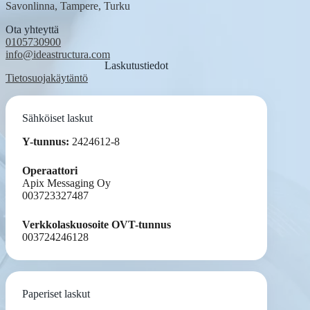
Savonlinna, Tampere, Turku
Ota yhteyttä
0105730900
info@ideastructura.com
Laskutustiedot
Tietosuojakäytäntö
Sähköiset laskut
Y-tunnus:
2424612-8
Operaattori
Apix Messaging Oy
003723327487
Verkkolaskuosoite OVT-tunnus
003724246128
Paperiset laskut