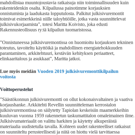
mahdollistaa muuntojoustavia ratkaisuja niin toiminnallisuuden kuin
rakenteidenkin osalta. Kilpailussa painotimme korjauksien
onnistumista ja laadukasta lopputulosta. Palkitut julkisivuremontit
toimivat esimerkkeinä niille taloyhtiöille, jotka vasta suunnittelevat
julkisivukorjaamista”, totesi Maritta Koivisto, joka edusti
Rakennusteollisuus ry:tä kilpailun tuomaristossa.
”Onnistuneessa julkisivuremontissa on huomioitu korjauksen tekninen
toteutus, tavoiteltu käyttöikä ja mahdollinen energiatehokkuuden
parantaminen, arkkitehtuuri, kestävän kehityksen periaatteet,
elinkaaritalous ja asukkaat”, Maritta jatkoi.
Lue myös meidän
Vuoden 2019 julkisivuremonttikilpailun
voitosta
Voittoperustelut
”Säästökonnun julkisivuremontti on ollut kokonaisvaltainen ja vaativa
korjaushanke. Arkkitehti Revellin suunnitteleman kerrostalon
julkisivuremontissa on säilytetty Tapiolan keskeisiin maamerkkeihin
kuuluvan vuonna 1959 rakennetun taskumattitalon omaleimainen ilme.
Julkisivumateriaalit on valittu harkiten ja käytetty alkuperäistä
materiaalia uudistetulla tavalla. Kohteen uudet rakenteelliset ratkaisut
on suunniteltu perusteellisesti ja niitä on hiottu vielä tarvittaessa