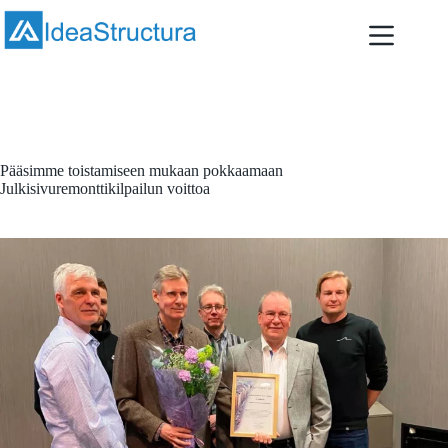
Skip
to
content
April 27, 2022
Artikkelit
,
Uutiset
Pääsimme toistamiseen mukaan pokkaamaan
Julkisivuremonttikilpailun voittoa