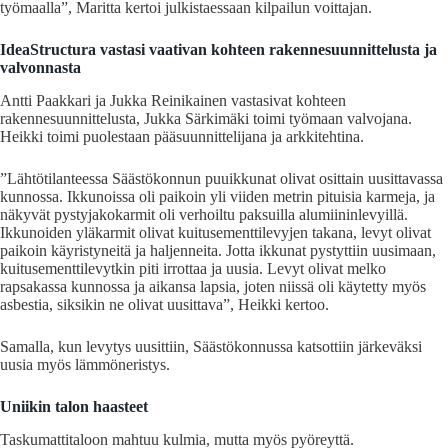
työmaalla”, Maritta kertoi julkistaessaan kilpailun voittajan.
IdeaStructura vastasi vaativan kohteen rakennesuunnittelusta ja
valvonnasta
Antti Paakkari ja Jukka Reinikainen vastasivat kohteen
rakennesuunnittelusta, Jukka Särkimäki toimi työmaan valvojana.
Heikki toimi puolestaan pääsuunnittelijana ja arkkitehtina.
”Lähtötilanteessa Säästökonnun puuikkunat olivat osittain uusittavassa
kunnossa. Ikkunoissa oli paikoin yli viiden metrin pituisia karmeja, ja
näkyvät pystyjakokarmit oli verhoiltu paksuilla alumiininlevyillä.
Ikkunoiden yläkarmit olivat kuitusementtilevyjen takana, levyt olivat
paikoin käyristyneitä ja haljenneita. Jotta ikkunat pystyttiin uusimaan,
kuitusementtilevytkin piti irrottaa ja uusia. Levyt olivat melko
rapsakassa kunnossa ja aikansa lapsia, joten niissä oli käytetty myös
asbestia, siksikin ne olivat uusittava”, Heikki kertoo.
Samalla, kun levytys uusittiin, Säästökonnussa katsottiin järkeväksi
uusia myös lämmöneristys.
Uniikin talon haasteet
Taskumattitaloon mahtuu kulmia, mutta myös pyöreyttä.