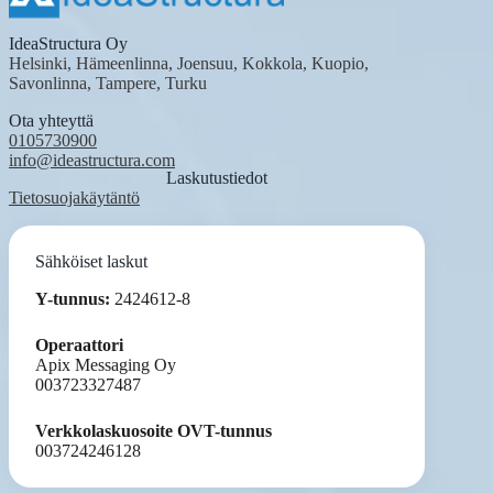
IdeaStructura Oy
Helsinki, Hämeenlinna, Joensuu, Kokkola, Kuopio,
Savonlinna, Tampere, Turku
Ota yhteyttä
0105730900
info@ideastructura.com
Laskutustiedot
Tietosuojakäytäntö
Sähköiset laskut
Y-tunnus:
2424612-8
Operaattori
Apix Messaging Oy
003723327487
Verkkolaskuosoite OVT-tunnus
003724246128