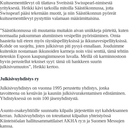
Kuitusementtilevyt oli tilattava Sveitsistä Swisspearl-nimisestä
yrityksestä. Heikki kävi tarkoilla mitoilla Säästökonnussa, jotta
Swisspearl pääsi tekemään muotit, ja niin Säästökonnun pyöreät
kuitusementtilevyt pystyttiin valamaan määrämittaisina.
”Säästökonnussa oli muutamia muitakin aivan uniikkeja piirteitä, kuten
normaalia paksumman alumiinisen vesipellin pyöristäminen. Omia
haasteita tuli eteen myös räystäspellityksissä ja ikkunavesipellityksissä.
Kohde on suojeltu, joten julkisivun piti pysyä ennallaan. Jouduimme
kuitenkin nostamaan ikkunoiden karmeja noin viisi senttiä, tämä tehtiin
tietenkin Espoon kaupunginmuseon luvalla. Meillä oli karminnostoon
hyvin perustellut tekniset syyt: tämä oli hankkeen suurin
julkisivumuutos”, Heikki kertoo.
Julkisivuyhdistys ry
Julkisivuyhdistys on vuonna 1995 perustettu yhdistys, jonka
tavoitteena on kestävän ja kauniin julkisivurakentamisen edistäminen.
Yhdistyksessä on noin 100 jäsenyhdistystä.
Asunto-osakeyhtiöille suunnattu kilpailu järjestettiin nyt kahdeksannen
kerran. Julkisivuyhdistys on toteuttanut kilpailun yhteistyössä
Kiinteistöalan hallitusammattilaiset AKHA ry:n ja Suomen Messujen
kanssa.