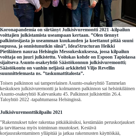
Koronapandemia on siirtänyt Julkisivuremontti 2021 -kilpailun
voittajien julkistamista useampaan kertaan. ”Olen tiennyt
palkintosijasta jo useamman kuukauden ja koettanut pitää suuni
supussa, ja onnistunutkin siinä”, IdeaStructuran Heikki
Pietiläinen nauraa Helsingin Messukeskuksessa, jossa kilpailun
voittaja on juuri julkistettu. Voitokas kohde on Espoon Tapiolassa
sijaitseva Asunto-osakeyhtiö Säästökonnun julkisivuremontti;
Säästökontu on vanhin neljästä arkkitehti Viljo Revellin
suunnittelemasta ns. ”taskumattitalosta”.
Toisen palkinnon sai tamperelainen Asunto-osakeyhtiö Tammelan
keskuksen julkisivuremontti ja kolmannen palkinnon sai helsinkiläinen
Asunto-osakeyhtiö Kalevankatu 45. Palkinnot julkistettiin 26.4.
Taloyhtiö 2022 -tapahtumassa Helsingissä.
Julkisivuremonttikilpailu 2021
”Rakennukset tulee rakentaa pitkäikäisiksi, kestämään peruskorjaukset
ja tarvittaessa myös toiminnan muutokset. Kestävä
korjausrakentaminen ylläpitää ja jatkaa rakennusten käyttöikää,