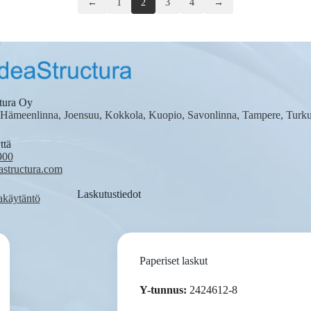
←
1
2
3
4
→
tura Oy
 Hämeenlinna, Joensuu, Kokkola, Kuopio, Savonlinna, Tampere, Turk
ttä
900
astructura.com
Laskutustiedot
akäytäntö
Paperiset laskut
Y-tunnus:
2424612-8