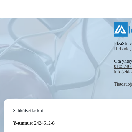
navigation
IdeaStruc
Helsinki,
Ota yhtey
0105730
info@ide
Tietosuoj
Sähköiset laskut
Y-tunnus:
2424612-8