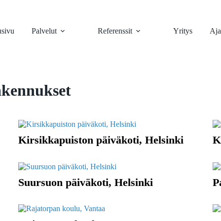
usivu
Palvelut
Referenssit
Yritys
Aja
akennukset
Kirsikkapuiston päiväkoti, Helsinki
K
Suursuon päiväkoti, Helsinki
P