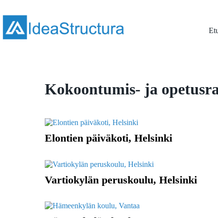
Skip
to
content
Et
Kokoontumis- ja opetusr
Elontien päiväkoti, Helsinki
Vartiokylän peruskoulu, Helsinki