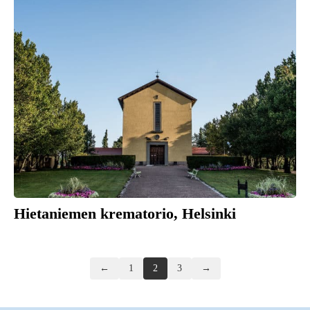
Hietaniemen krematorio, Helsinki
Posts
←
1
2
3
→
navigation