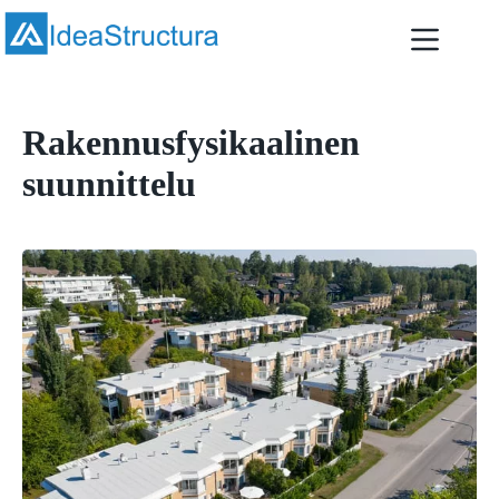
Skip
to
content
Rakennusfysikaalinen
suunnittelu