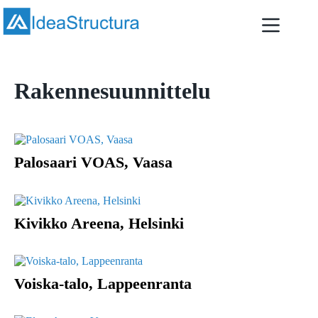
Skip
to
content
Rakennesuunnittelu
Palosaari VOAS, Vaasa
Kivikko Areena, Helsinki
Voiska-talo, Lappeenranta