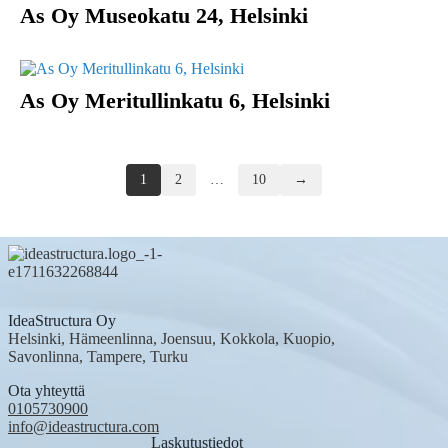
As Oy Museokatu 24, Helsinki
As Oy Meritullinkatu 6, Helsinki
Posts
1
2
…
10
→
navigation
IdeaStructura Oy
Helsinki, Hämeenlinna, Joensuu, Kokkola, Kuopio,
Savonlinna, Tampere, Turku
Ota yhteyttä
0105730900
info@ideastructura.com
Laskutustiedot