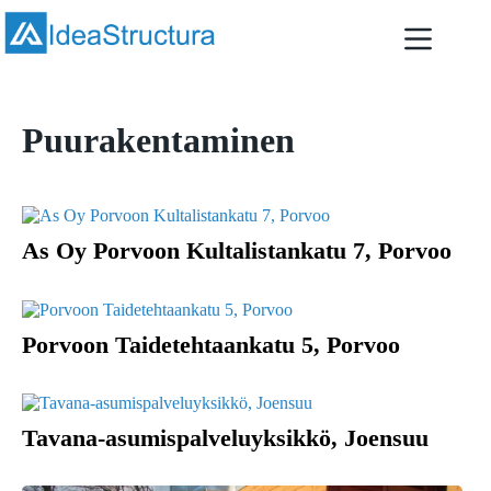
Skip
to
content
Puurakentaminen
As Oy Porvoon Kultalistankatu 7, Porvoo
Porvoon Taidetehtaankatu 5, Porvoo
Tavana-asumispalveluyksikkö, Joensuu