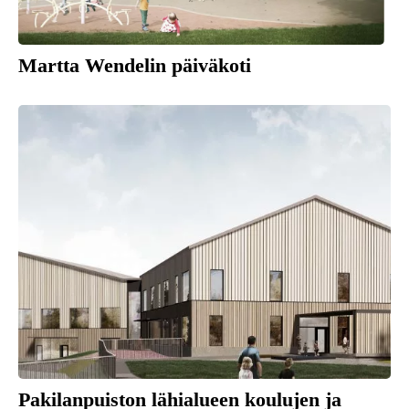
Martta Wendelin päiväkoti
Pakilanpuiston lähialueen koulujen ja