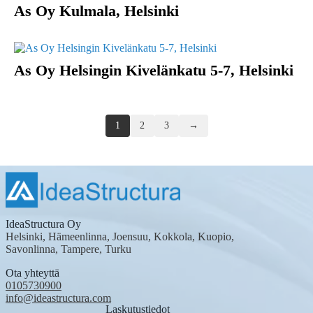
As Oy Kulmala, Helsinki
As Oy Helsingin Kivelänkatu 5-7, Helsinki
Posts
1
2
3
→
navigation
IdeaStructura Oy
Helsinki, Hämeenlinna, Joensuu, Kokkola, Kuopio,
Savonlinna, Tampere, Turku
Ota yhteyttä
0105730900
info@ideastructura.com
Laskutustiedot