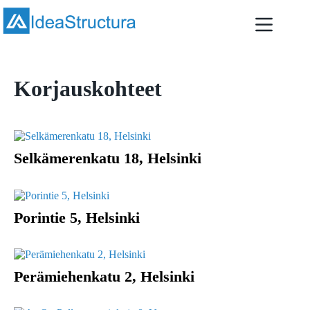
Skip
to
content
Korjauskohteet
Selkämerenkatu 18, Helsinki
Porintie 5, Helsinki
Perämiehenkatu 2, Helsinki