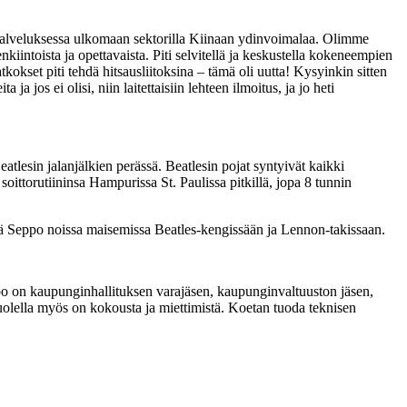
:n palveluksessa ulkomaan sektorilla Kiinaan ydinvoimalaa. Olimme
nkiintoista ja opettavaista. Piti selvitellä ja keskustella kokeneempien
okset piti tehdä hitsausliitoksina – tämä oli uutta! Kysyinkin sitten
a jos ei olisi, niin laitettaisiin lehteen ilmoitus, ja jo heti
atlesin jalanjälkien perässä. Beatlesin pojat syntyivät kaikki
oittorutiininsa Hampurissa St. Paulissa pitkillä, jopa 8 tunnin
ä Seppo noissa maisemissa Beatles-kengissään ja Lennon-takissaan.
ppo on kaupunginhallituksen varajäsen, kaupunginvaltuuston jäsen,
uolella myös on kokousta ja miettimistä. Koetan tuoda teknisen