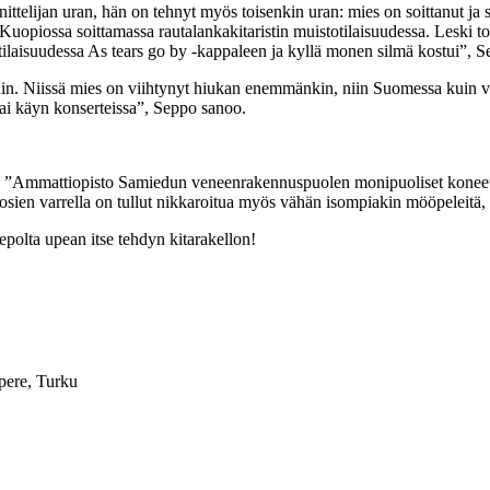
ittelijan uran, hän on tehnyt myös toisenkin uran: mies on soittanut ja s
Kuopiossa soittamassa rautalankakitaristin muistotilaisuudessa. Leski to
ilaisuudessa As tears go by -kappaleen ja kyllä monen silmä kostui”, S
eihin. Niissä mies on viihtynyt hiukan enemmänkin, niin Suomessa kuin v
 tai käyn konserteissa”, Seppo sanoo.
n. ”Ammattiopisto Samiedun veneenrakennuspuolen monipuoliset konee
uosien varrella on tullut nikkaroitua myös vähän isompiakin mööpeleitä, p
epolta upean itse tehdyn kitarakellon!
pere, Turku