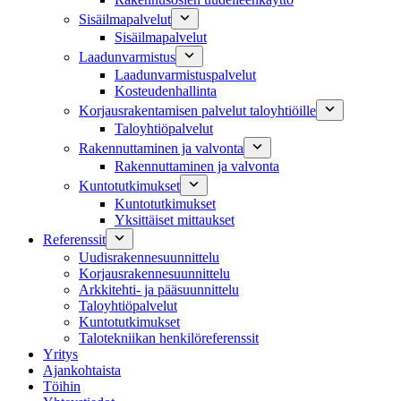
Sisäilmapalvelut
Sisäilmapalvelut
Laadunvarmistus
Laadunvarmistuspalvelut
Kosteudenhallinta
Korjausrakentamisen palvelut taloyhtiöille
Taloyhtiöpalvelut
Rakennuttaminen ja valvonta
Rakennuttaminen ja valvonta
Kuntotutkimukset
Kuntotutkimukset
Yksittäiset mittaukset
Referenssit
Uudisrakennesuunnittelu
Korjausrakennesuunnittelu
Arkkitehti- ja pääsuunnittelu
Taloyhtiöpalvelut
Kuntotutkimukset
Talotekniikan henkilöreferenssit
Yritys
Ajankohtaista
Töihin