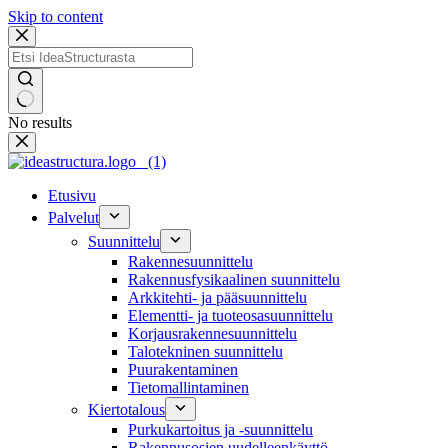
Skip to content
No results
Etusivu
Palvelut
Suunnittelu
Rakennesuunnittelu
Rakennusfysikaalinen suunnittelu
Arkkitehti- ja pääsuunnittelu
Elementti- ja tuoteosasuunnittelu
Korjausrakennesuunnittelu
Talotekninen suunnittelu
Puurakentaminen
Tietomallintaminen
Kiertotalous
Purkukartoitus ja -suunnittelu
Rakennusosien uudelleenkäyttö