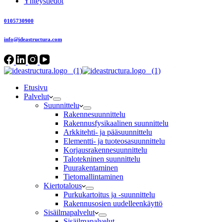
Yhteystiedot
0105730900
info@ideastructura.com
Etusivu
Palvelut
Suunnittelu
Rakennesuunnittelu
Rakennusfysikaalinen suunnittelu
Arkkitehti- ja pääsuunnittelu
Elementti- ja tuoteosasuunnittelu
Korjausrakennesuunnittelu
Talotekninen suunnittelu
Puurakentaminen
Tietomallintaminen
Kiertotalous
Purkukartoitus ja -suunnittelu
Rakennusosien uudelleenkäyttö
Sisäilmapalvelut
Sisäilmapalvelut