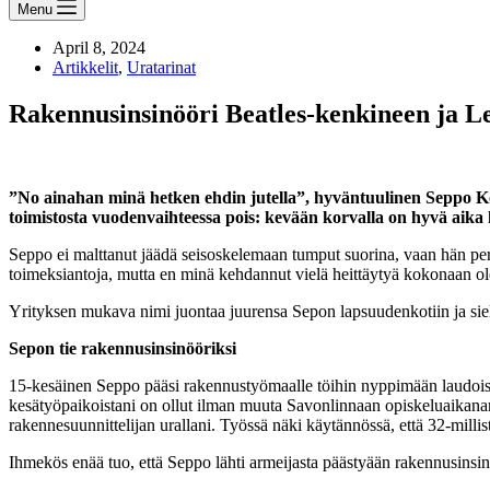
Menu
April 8, 2024
Artikkelit
,
Uratarinat
Rakennusinsinööri Beatles-kenkineen ja L
”No ainahan minä hetken ehdin jutella”, hyväntuulinen Seppo K
toimistosta vuodenvaihteessa pois: kevään korvalla on hyvä aika
Seppo ei malttanut jäädä seisoskelemaan tumput suorina, vaan hän per
toimeksiantoja, mutta en minä kehdannut vielä heittäytyä kokonaan 
Yrityksen mukava nimi juontaa juurensa Sepon lapsuudenkotiin ja sie
Sepon tie rakennusinsinööriksi
15-kesäinen Seppo pääsi rakennustyömaalle töihin nyppimään laudoista
kesätyöpaikoistani on ollut ilman muuta Savonlinnaan opiskeluaikanani 
rakennesuunnittelijan urallani. Työssä näki käytännössä, että 32-millis
Ihmekös enää tuo, että Seppo lähti armeijasta päästyään rakennusinsin