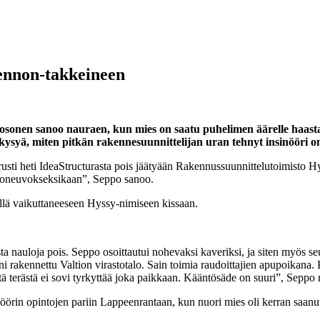
ennon-takkeineen
osonen sanoo nauraen, kun mies on saatu puhelimen äärelle haast
 kysyä, miten pitkän rakennesuunnittelijan uran tehnyt insinööri 
usti heti IdeaStructurasta pois jäätyään Rakennussuunnittelutoimisto H
oloneuvokseksikaan”, Seppo sanoo.
llä vaikuttaneeseen Hyssy-nimiseen kissaan.
 nauloja pois. Seppo osoittautui nohevaksi kaveriksi, ja siten myös se
rakennettu Valtion virastotalo. Sain toimia raudoittajien apupoikana. K
tä terästä ei sovi tyrkyttää joka paikkaan. Kääntösäde on suuri”, Seppo 
öörin opintojen pariin Lappeenrantaan, kun nuori mies oli kerran saanu