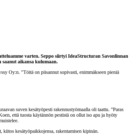
atteluamme varten. Seppo siirtyi IdeaStructuran Savonlinnan
on saanut aikansa kulumaan.
yssy Oy:n. ”Töitä on piisannut sopivasti, enimmäkseen pieniä
uraavan suven kesätyöpesti rakennustyömaalla oli taattu. ”Paras
oen, että tuosta käytännön pestistä on ollut iso apu ja hyöty
muistelee.
t, kiitos kesätyöpaikkojensa, rakentamisen kipinän.