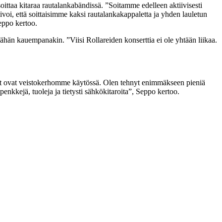
oittaa kitaraa rautalankabändissä. ”Soitamme edelleen aktiivisesti
ivoi, että soittaisimme kaksi rautalankakappaletta ja yhden lauletun
eppo kertoo.
ähän kauempanakin. ”Viisi Rollareiden konserttia ei ole yhtään liikaa.
t ovat veistokerhomme käytössä. Olen tehnyt enimmäkseen pieniä
enkkejä, tuoleja ja tietysti sähkökitaroita”, Seppo kertoo.