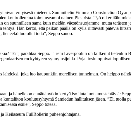
äänyt aivan erityisesti mieleeni. Suunnittelin Finnmap Construction Oy
ien kontrollereina toimi useampi nainen Pietarista. Työ oli erittäin miele
ehän on suunnilleen sama kuin meidän väestönsuojamme, mutta terästen jatk
tyä. Hän kertoi, että paikan päällä on kyllä riittävästi päteviä hitsareita j
 lieneekö tuo ollut totta”, Seppo sanoo.
akia? ”Ei”, parahtaa Seppo. ”Tieni Liverpooliin on kulkenut tietenkin Be
gendaarisen rockyhtyeen synnyinsijoilla. Pojat tosin oppivat lopullisen s
es lahdeksi, joka luo kaupunkiin merellisen tunnelman. On helppo nähd
aan ja hänelle on ennättänytkin kertyä iso liuta luottamustehtäviä: Se
a kuntaliiton koulutusyhtymä Samiedun hallituksen jäsen. ”Eli tuolla p
amisessa esille”, Seppo toteaa.
ja Keilaseura FullRollerin puheenjohtajana.