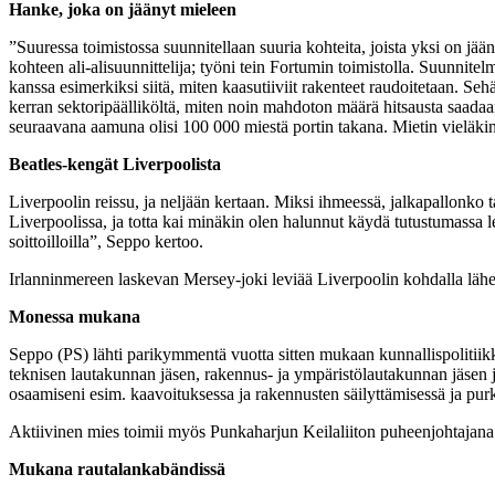
Hanke, joka on jäänyt mieleen
”Suuressa toimistossa suunnitellaan suuria kohteita, joista yksi on j
kohteen ali-alisuunnittelija; työni tein Fortumin toimistolla. Suunnitelm
kanssa esimerkiksi siitä, miten kaasutiiviit rakenteet raudoitetaan. S
kerran sektoripäälliköltä, miten noin mahdoton määrä hitsausta saadaan teh
seuraavana aamuna olisi 100 000 miestä portin takana. Mietin vieläkin,
Beatles-kengät Liverpoolista
Liverpoolin reissu, ja neljään kertaan. Miksi ihmeessä, jalkapallonko t
Liverpoolissa, ja totta kai minäkin olen halunnut käydä tutustumassa le
soittoilloilla”, Seppo kertoo.
Irlanninmereen laskevan Mersey-joki leviää Liverpoolin kohdalla läh
Monessa mukana
Seppo (PS) lähti parikymmentä vuotta sitten mukaan kunnallispolitiikk
teknisen lautakunnan jäsen, rakennus- ja ympäristölautakunnan jäsen j
osaamiseni esim. kaavoituksessa ja rakennusten säilyttämisessä ja purk
Aktiivinen mies toimii myös Punkaharjun Keilaliiton puheenjohtajana 
Mukana rautalankabändissä