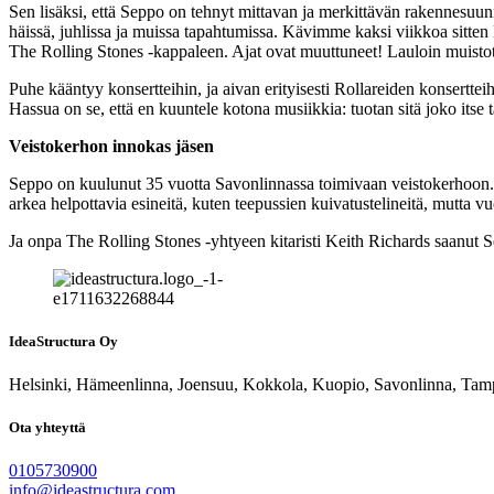
Sen lisäksi, että Seppo on tehnyt mittavan ja merkittävän rakennesuunn
häissä, juhlissa ja muissa tapahtumissa. Kävimme kaksi viikkoa sitten 
The Rolling Stones -kappaleen. Ajat ovat muuttuneet! Lauloin muistot
Puhe kääntyy konsertteihin, ja aivan erityisesti Rollareiden konsertt
Hassua on se, että en kuuntele kotona musiikkia: tuotan sitä joko itse
Veistokerhon innokas jäsen
Seppo on kuulunut 35 vuotta Savonlinnassa toimivaan veistokerhoo
arkea helpottavia esineitä, kuten teepussien kuivatustelineitä, mutta v
Ja onpa The Rolling Stones -yhtyeen kitaristi Keith Richards saanut S
IdeaStructura Oy
Helsinki, Hämeenlinna, Joensuu, Kokkola, Kuopio, Savonlinna, Tam
Ota yhteyttä
0105730900
info@ideastructura.com