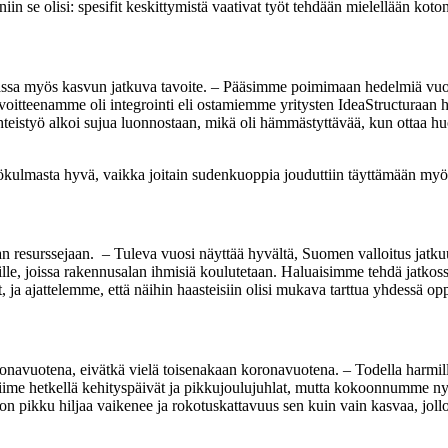
iin se olisi: spesifit keskittymistä vaativat työt tehdään mielellään koton
urassa myös kasvun jatkuva tavoite. – Pääsimme poimimaan hedelmiä vu
oitteenamme oli integrointi eli ostamiemme yritysten IdeaStructuraan hy
 yhteistyö alkoi sujua luonnostaan, mikä oli hämmästyttävää, kun ottaa h
kulmasta hyvä, vaikka joitain sudenkuoppia jouduttiin täyttämään my
aan resurssejaan. – Tuleva vuosi näyttää hyvältä, Suomen valloitus jatk
le, joissa rakennusalan ihmisiä koulutetaan. Haluaisimme tehdä jatkossaki
, ja ajattelemme, että näihin haasteisiin olisi mukava tarttua yhdessä opp
oronavuotena, eivätkä vielä toisenakaan koronavuotena. – Todella harmil
 hetkellä kehityspäivät ja pikkujoulujuhlat, mutta kokoonnumme nyt y
n pikku hiljaa vaikenee ja rokotuskattavuus sen kuin vain kasvaa, jol