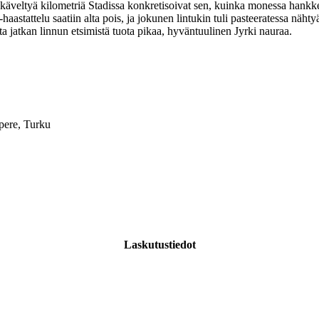
eltyä kilometriä Stadissa konkretisoivat sen, kuinka monessa hankkee
haastattelu saatiin alta pois, ja jokunen lintukin tuli pasteeratessa näh
ta jatkan linnun etsimistä tuota pikaa, hyväntuulinen Jyrki nauraa.
pere, Turku
Laskutustiedot