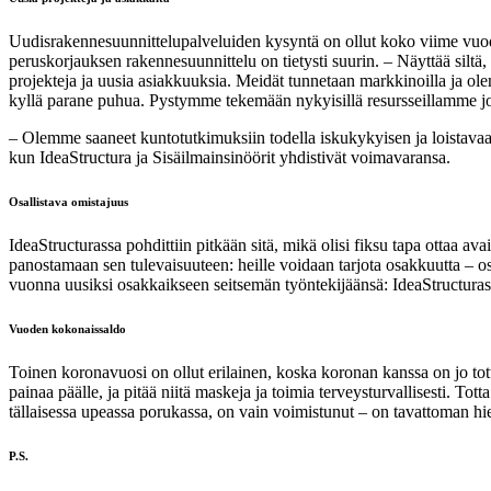
Uudisrakennesuunnittelupalveluiden kysyntä on ollut koko viime vuoden
peruskorjauksen rakennesuunnittelu on tietysti suurin. – Näyttää silt
projekteja ja uusia asiakkuuksia. Meidät tunnetaan markkinoilla ja ol
kyllä parane puhua. Pystymme tekemään nykyisillä resursseillamme jo 
– Olemme saaneet kuntotutkimuksiin todella iskukykyisen ja loistava
kun IdeaStructura ja Sisäilmainsinöörit yhdistivät voimavaransa.
Osallistava omistajuus
IdeaStructurassa pohdittiin pitkään sitä, mikä olisi fiksu tapa ottaa av
panostamaan sen tulevaisuuteen: heille voidaan tarjota osakkuutta – o
vuonna uusiksi osakkaikseen seitsemän työntekijäänsä: IdeaStructurass
Vuoden kokonaissaldo
Toinen koronavuosi on ollut erilainen, koska koronan kanssa on jo to
painaa päälle, ja pitää niitä maskeja ja toimia terveysturvallisesti. To
tällaisessa upeassa porukassa, on vain voimistunut – on tavattoman hi
P.S.