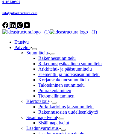
0105730900
info@ideastructura.com
Etusivu
Palvelut
Suunnittelu
Rakennesuunnittelu
Rakennusfysikaalinen suunnittelu
Arkkitehti- ja pääsuunnittelu
Elementti- ja tuoteosasuunnittelu
Korjausrakennesuunnittelu
Talotekninen suunnittelu
Puurakentaminen
Tietomallintaminen
Kiertotalous
Purkukartoitus ja -suunnittelu
Rakennusosien uudelleenkäyttö
Sisäilmapalvelut
Sisäilmapalvelut
Laadunvarmistus
Laadunvarmistuspalvelut