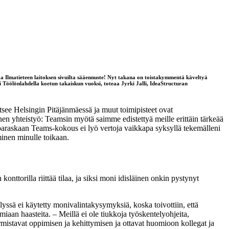
staa Ilmatieteen laitoksen sivuilta sääennuste! Nyt takana on toistakymmentä käveltyä
i Töölönlahdella koetun takaiskun vuoksi, toteaa Jyrki Jalli, IdeaStructuran
aitsee Helsingin Pitäjänmäessä ja muut toimipisteet ovat
n yhteistyö: Teamsin myötä saimme edistettyä meille erittäin tärkeää
tä paraskaan Teams-kokous ei lyö vertoja vaikkapa syksyllä tekemälleni
minen minulle toikaan.
onttorilla riittää tilaa, ja siksi moni idisläinen onkin pystynyt
elyssä ei käytetty monivalintakysymyksiä, koska toivottiin, että
iaan haasteita. – Meillä ei ole tiukkoja työskentelyohjeita,
armistavat oppimisen ja kehittymisen ja ottavat huomioon kollegat ja