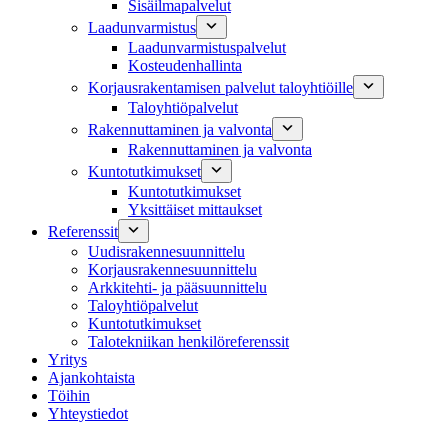
Sisäilmapalvelut
Laadunvarmistus
Laadunvarmistuspalvelut
Kosteudenhallinta
Korjausrakentamisen palvelut taloyhtiöille
Taloyhtiöpalvelut
Rakennuttaminen ja valvonta
Rakennuttaminen ja valvonta
Kuntotutkimukset
Kuntotutkimukset
Yksittäiset mittaukset
Referenssit
Uudisrakennesuunnittelu
Korjausrakennesuunnittelu
Arkkitehti- ja pääsuunnittelu
Taloyhtiöpalvelut
Kuntotutkimukset
Talotekniikan henkilöreferenssit
Yritys
Ajankohtaista
Töihin
Yhteystiedot