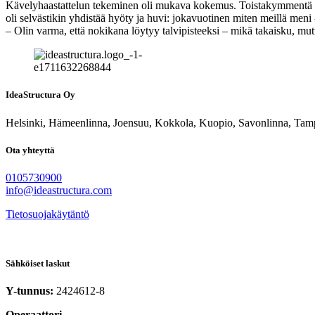
Kävelyhaastattelun tekeminen oli mukava kokemus. Toistakymmentä käv
oli selvästikin yhdistää hyöty ja huvi: jokavuotinen miten meillä meni -
– Olin varma, että nokikana löytyy talvipisteeksi – mikä takaisku, mut
IdeaStructura Oy
Helsinki, Hämeenlinna, Joensuu, Kokkola, Kuopio, Savonlinna, Tam
Ota yhteyttä
0105730900
info@ideastructura.com
Tietosuojakäytäntö
Sähköiset laskut
Y-tunnus:
2424612-8
Operaattori