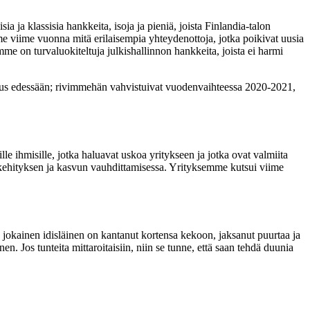
ja klassisia hankkeita, isoja ja pieniä, joista Finlandia-talon
me viime vuonna mitä erilaisempia yhteydenottoja, jotka poikivat uusia
e on turvaluokiteltuja julkishallinnon hankkeita, joista ei harmi
suus edessään; rivimmehän vahvistuivat vuodenvaihteessa 2020-2021,
lle ihmisille, jotka haluavat uskoa yritykseen ja jotka ovat valmiita
a kehityksen ja kasvun vauhdittamisessa. Yrityksemme kutsui viime
jokainen idisläinen on kantanut kortensa kekoon, jaksanut puurtaa ja
en. Jos tunteita mittaroitaisiin, niin se tunne, että saan tehdä duunia