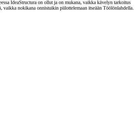
ssa IdeaStructura on ollut ja on mukana, vaikka kävelyn tarkoitus
tyä, vaikka nokikana onnistuikin piilottelemaan itseään Töölönlahdella.