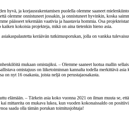
 hyvä, ja korjausrakentamisen puolella olemme saaneet mielenkiintoisia 
ä, että olemme onnistuneet jossakin, ja onnistuneet hyvinkin, koska saim
emme päässeet tekemään vaativia ja haastavia hommia. Osa projekteistamm
kaiken kokoisia projekteja, mikä on aina tietenkin hieno asia.
a asiakaspalautetta keräävän tutkimusporukan, jolla on vankka tulevai
ainhenkilöitä mukaan omistajiksi. – Olemme saaneet luotua mallin sellaisi
sallistava omistajuus on liiketoiminnan kannalta todella merkittävä asi
a on nyt 16 osakasta, joista neljä on perustajaosakasta.
tuttu elämään. – Tärkein asia koko vuonna 2021 on ilman muuta se, että 
tta kai mittareita on mukava lukea, kun vuoden kokonaissaldo on positiivin
enoa saada olla tämän porukan toimitusjohtaja!