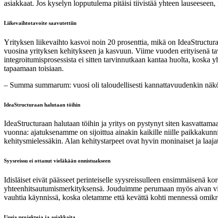
asiakkaat. Jos kyselyn lopputulema pitäisi tiivistää yhteen lauseeseen, n
Liikevaihtotavoite saavutettiin
Yrityksen liikevaihto kasvoi noin 20 prosenttia, mikä on IdeaStruct
vuosina yrityksen kehitykseen ja kasvuun. Viime vuoden erityisenä tav
integroitumisprosessista ei sitten tarvinnutkaan kantaa huolta, koska
tapaamaan toisiaan.
– Summa summarum: vuosi oli taloudellisesti kannattavuudenkin näkö
IdeaStructuraan halutaan töihin
IdeaStructuraan halutaan töihin ja yritys on pystynyt siten kasvattam
vuonna: ajatuksenamme on sijoittua ainakin kaikille niille paikkakunnil
kehitysmielessäkin. Alan kehitystarpeet ovat hyvin moninaiset ja laajat
Syysreissu ei ottanut vieläkään onnistuakseen
Idisläiset eivät päässeet perinteiselle syysreissulleen ensimmäisenä k
yhteenhitsautumismerkityksensä. Jouduimme perumaan myös aivan viime
vauhtia käynnissä, koska oletamme että kevättä kohti mennessä omikro
Uusia projekteja ja asiakkaita