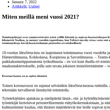
January 7, 2022
Artikkelit
,
Uutiset
Miten meillä meni vuosi 2021?
Toimitusjohtajat ovat ymmärrettävistä syistä välillä kiireisiä ja sopivan haastatteluajan l
kilometriä Stadissa, ja mennyt vuosikin taputeltuna, kun Valtteri-myrsky ottaa vasta ensi 
toimitusjohtaja kävelyhaastattelumme päätteeksi arvoituksellisesti.
10-vuotias IdeaStructura on laajentanut toimintaansa vuosi vuodelta ja t
Hämeenlinnassa, Kokkolassa, Kuopiossa ja Savonlinnassa. – Teams-käyt
paikkakuntariippumatonta työkulttuuria – en voi kuin ihailla eri toimis
maakuntakierrokselle, joilla sain tavata jokaisen insinööreistämme –
Koronan kanssa on jo opittu elämään
Toinen koronavuosi on sujunut selvästikin IdeaStructurassa rutiinilla. As
tekemään turvallisesti läsnätyötä toimistolla.
Työntekijöiden ajatuksia ja mielipiteitä läsnä-, etä- ja hybridityöskent
työntekijät kertoisivat perusteellisemmin etätyökokemuksistaan, ja näin
kulttuuriimme kuuluu, että ihmiset määrittelevät itse heille sopivat ty