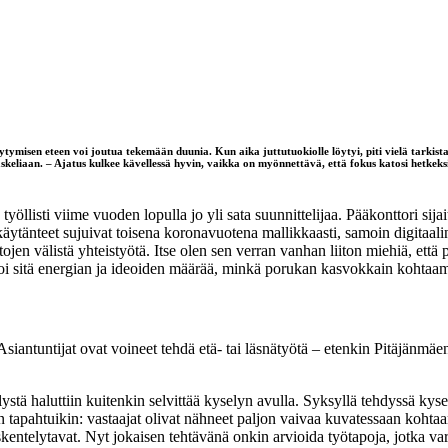
öytymisen eteen voi joutua tekemään duunia. Kun aika juttutuokiolle löytyi, piti vielä tarki
askeliaan. – Ajatus kulkee kävellessä hyvin, vaikka on myönnettävä, että fokus katosi hetkeks
yöllisti viime vuoden lopulla jo yli sata suunnittelijaa. Pääkonttori sij
änteet sujuivat toisena koronavuotena mallikkaasti, samoin digitaaline
tojen välistä yhteistyötä. Itse olen sen verran vanhan liiton miehiä, et
 voi sitä energian ja ideoiden määrää, minkä porukan kasvokkain kohtaa
iantuntijat ovat voineet tehdä etä- tai läsnätyötä – etenkin Pitäjänmäen k
elystä haluttiin kuitenkin selvittää kyselyn avulla. Syksyllä tehdyssä kys
 tapahtuikin: vastaajat olivat nähneet paljon vaivaa kuvatessaan kohtaam
öskentelytavat. Nyt jokaisen tehtävänä onkin arvioida työtapoja, jotka v