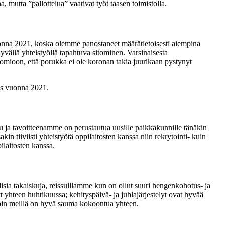
a, mutta ”pallottelua” vaativat työt taasen toimistolla.
onna 2021, koska olemme panostaneet määrätietoisesti aiempina
vällä yhteistyöllä tapahtuva sitominen. Varsinaisesta
uomioon, että porukka ei ole koronan takia juurikaan pystynyt
ös vuonna 2021.
uu ja tavoitteenamme on perustautua uusille paikkakunnille tänäkin
n tiiviisti yhteistyötä oppilaitosten kanssa niin rekrytointi- kuin
ilaitosten kanssa.
lisia takaiskuja, reissuillamme kun on ollut suuri hengenkohotus- ja
hteen huhtikuussa; kehityspäivä- ja juhlajärjestelyt ovat hyvää
loin meillä on hyvä sauma kokoontua yhteen.