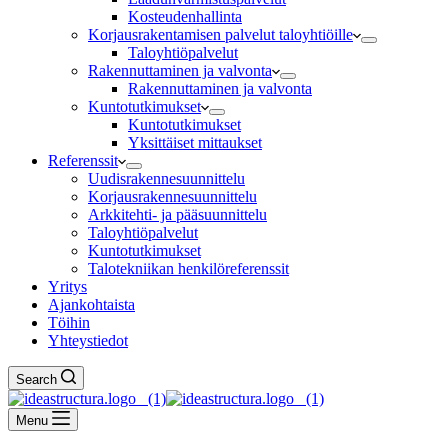
Kosteudenhallinta
Korjausrakentamisen palvelut taloyhtiöille
Taloyhtiöpalvelut
Rakennuttaminen ja valvonta
Rakennuttaminen ja valvonta
Kuntotutkimukset
Kuntotutkimukset
Yksittäiset mittaukset
Referenssit
Uudisrakennesuunnittelu
Korjausrakennesuunnittelu
Arkkitehti- ja pääsuunnittelu
Taloyhtiöpalvelut
Kuntotutkimukset
Talotekniikan henkilöreferenssit
Yritys
Ajankohtaista
Töihin
Yhteystiedot
Search
Menu