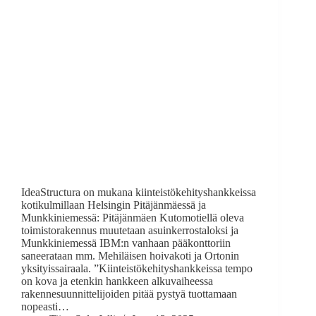
IdeaStructura on mukana kiinteistökehityshankkeissa
kotikulmillaan Helsingin Pitäjänmäessä ja
Munkkiniemessä: Pitäjänmäen Kutomotiellä oleva
toimistorakennus muutetaan asuinkerrostaloksi ja
Munkkiniemessä IBM:n vanhaan pääkonttoriin
saneerataan mm. Mehiläisen hoivakoti ja Ortonin
yksityissairaala. ”Kiinteistökehityshankkeissa tempo
on kova ja etenkin hankkeen alkuvaiheessa
rakennesuunnittelijoiden pitää pystyä tuottamaan
nopeasti…