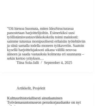
”Oli hienoa huomata, miten IdeaStructurassa
panostetaan harjoittelijoihin. Esimerkiksi uusi
työllistämisvastuuviikkokokeilu toimi mainiosti:
saimme tutustua monipuolisesti erilaisiin työtehtäviin
ja siinä samalla todella moneen työkaveriin. Saatoin
kysellä harjoittelujaksoni aikana välillä neuvoa
ääneen ja saada vastauksia kolmesta eri suunnasta –
sekin kertoo yrityksen…
Tiina Sola-Jalli
September 4, 2025
Artikkelit
,
Projektit
Kulttuurihistoriallisesti ainutlaatuinen
Työväenasuntomuseon peruskorjaushanke on nyt