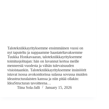
Talotekniikkayrityksemme ensimmäinen vuosi on
nyt taputeltu ja nappaamme haastateltavaksemme
Tuukka Honkavaaran, talotekniikkayrityksemme
toimitusjohtajan: hän on luvannut kertoa meille
menneestä vuodesta ja vähän tulevaisuuden
visioistaankin. Talotekniikkayrityksemme insinöörit
istuvat isossa avokonttorissa sulassa sovussa muiden
ideastructuralaisten kanssa ja niin pitää ollakin:
IdeaStructuran tavoitteena…
Tiina Sola-Jalli
January 15, 2026