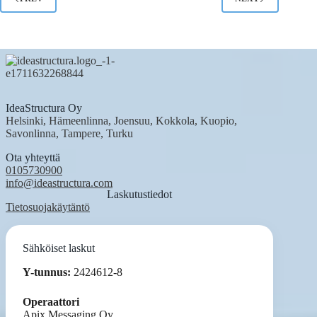
IdeaStructura Oy
Helsinki, Hämeenlinna, Joensuu, Kokkola, Kuopio,
Savonlinna, Tampere, Turku
Ota yhteyttä
0105730900
info@ideastructura.com
Laskutustiedot
Tietosuojakäytäntö
Sähköiset laskut
Y-tunnus:
2424612-8
Operaattori
Apix Messaging Oy