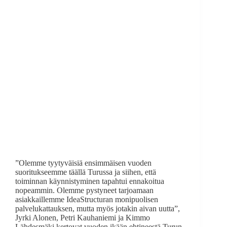
”Olemme tyytyväisiä ensimmäisen vuoden
suoritukseemme täällä Turussa ja siihen, että
toiminnan käynnistyminen tapahtui ennakoitua
nopeammin. Olemme pystyneet tarjoamaan
asiakkaillemme IdeaStructuran monipuolisen
palvelukattauksen, mutta myös jotakin aivan uutta”,
Jyrki Alonen, Petri Kauhaniemi ja Kimmo
Lähdesmäki kertovat vuoden ikään ehtineestä Turun