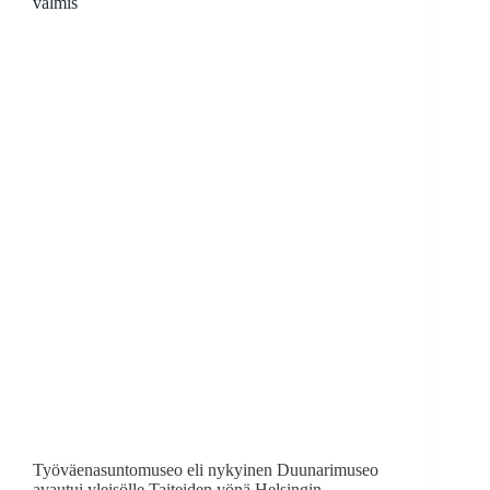
valmis
Työväenasuntomuseo eli nykyinen Duunarimuseo
avautui yleisölle Taiteiden yönä Helsingin