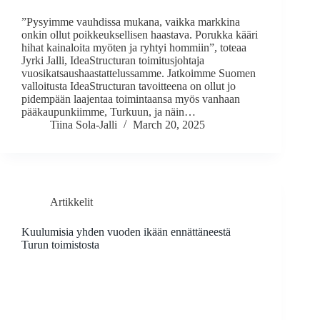
”Pysyimme vauhdissa mukana, vaikka markkina
onkin ollut poikkeuksellisen haastava. Porukka kääri
hihat kainaloita myöten ja ryhtyi hommiin”, toteaa
Jyrki Jalli, IdeaStructuran toimitusjohtaja
vuosikatsaushaastattelussamme. Jatkoimme Suomen
valloitusta IdeaStructuran tavoitteena on ollut jo
pidempään laajentaa toimintaansa myös vanhaan
pääkaupunkiimme, Turkuun, ja näin…
Tiina Sola-Jalli
March 20, 2025
Artikkelit
Kuulumisia yhden vuoden ikään ennättäneestä
Turun toimistosta