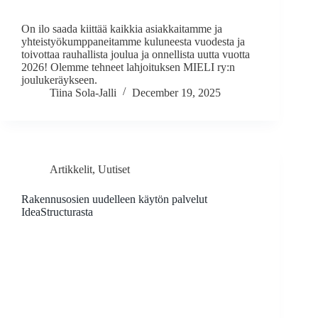
On ilo saada kiittää kaikkia asiakkaitamme ja
yhteistyökumppaneitamme kuluneesta vuodesta ja
toivottaa rauhallista joulua ja onnellista uutta vuotta
2026! Olemme tehneet lahjoituksen MIELI ry:n
joulukeräykseen.
Tiina Sola-Jalli
December 19, 2025
Artikkelit
,
Uutiset
Rakennusosien uudelleen käytön palvelut
IdeaStructurasta