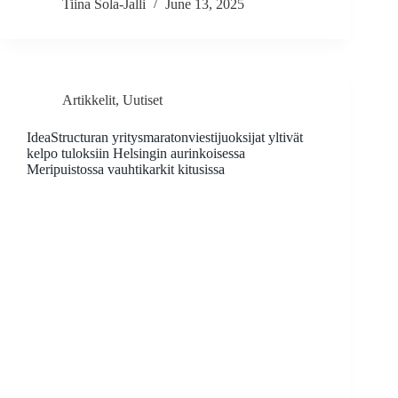
Tiina Sola-Jalli
June 13, 2025
Artikkelit
,
Uutiset
IdeaStructuran yritysmaratonviestijuoksijat yltivät
kelpo tuloksiin Helsingin aurinkoisessa
Meripuistossa vauhtikarkit kitusissa