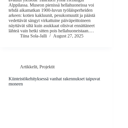
Alppilassa. Museon pienissä hellahuoneissa voi
tehdä aikamatkan 1900-luvun työläisperheiden
arkeen: kotien kakluunit, pesukomuutit ja päästä
vedettävät sängyt virkattuine päiväpeittoineen
näyttävät siltä kuin asukkaat olisivat ennättäneet
lähteä vain hetki sitten pois hellahuoneistaan.…
Tiina Sola-Jalli
August 27, 2025
Artikkelit
,
Projektit
Kiinteistökehityksessä vanhat rakennukset taipuvat
moneen