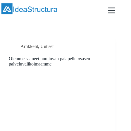
Skip
to
content
Artikkelit
,
Uutiset
Olemme saaneet puuttuvan palapelin osasen
palveluvalikoimaamme