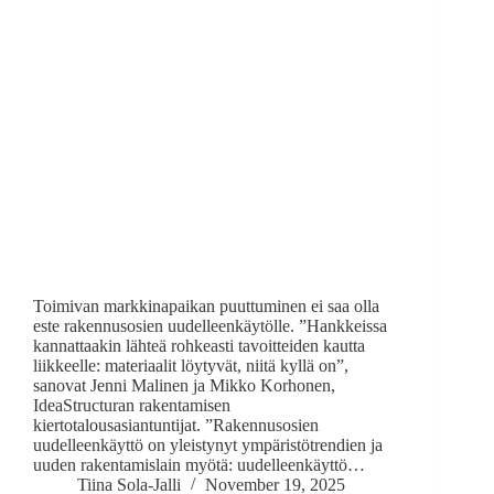
Toimivan markkinapaikan puuttuminen ei saa olla
este rakennusosien uudelleenkäytölle. ”Hankkeissa
kannattaakin lähteä rohkeasti tavoitteiden kautta
liikkeelle: materiaalit löytyvät, niitä kyllä on”,
sanovat Jenni Malinen ja Mikko Korhonen,
IdeaStructuran rakentamisen
kiertotalousasiantuntijat. ”Rakennusosien
uudelleenkäyttö on yleistynyt ympäristötrendien ja
uuden rakentamislain myötä: uudelleenkäyttö…
Tiina Sola-Jalli
November 19, 2025