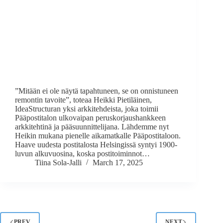
”Mitään ei ole näytä tapahtuneen, se on onnistuneen
remontin tavoite”, toteaa Heikki Pietiläinen,
IdeaStructuran yksi arkkitehdeista, joka toimii
Pääpostitalon ulkovaipan peruskorjaushankkeen
arkkitehtinä ja pääsuunnittelijana. Lähdemme nyt
Heikin mukana pienelle aikamatkalle Pääpostitaloon.
Haave uudesta postitalosta Helsingissä syntyi 1900-
luvun alkuvuosina, koska postitoiminnot…
Tiina Sola-Jalli
March 17, 2025
PREV
NEXT