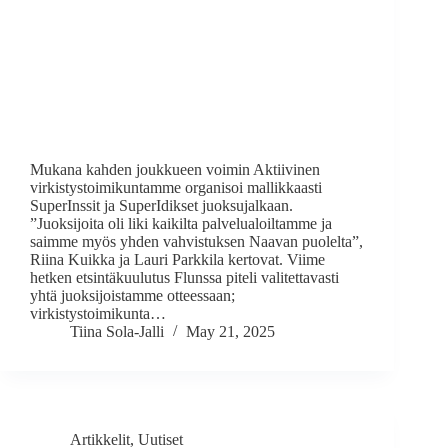
Mukana kahden joukkueen voimin Aktiivinen
virkistystoimikuntamme organisoi mallikkaasti
SuperInssit ja SuperIdikset juoksujalkaan.
”Juoksijoita oli liki kaikilta palvelualoiltamme ja
saimme myös yhden vahvistuksen Naavan puolelta”,
Riina Kuikka ja Lauri Parkkila kertovat. Viime
hetken etsintäkuulutus Flunssa piteli valitettavasti
yhtä juoksijoistamme otteessaan;
virkistystoimikunta…
Tiina Sola-Jalli
May 21, 2025
Artikkelit
,
Uutiset